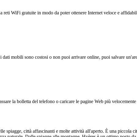
reti WiFi gratuite in modo da poter ottenere Internet veloce e affidabil
 i dati mobili sono costosi o non puoi arrivare online, puoi salvare un'ar
ssare la bolletta del telefono o caricare le pagine Web più velocemente s
spiagge, città affascinanti e molte attività all'aperto. È una piccola cit
lezza naturale. Dalle spiagge alle montagne, Hyères è un ottimo posto da