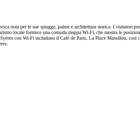
oresca nota per le sue spiagge, palme e architettura storica. I visitatori
el turismo locale fornisce una comoda mappa Wi-Fi, che mostra le posizion
yères con Wi-Fi includono il Café de Paris, La Place Massillon, così com
ères.