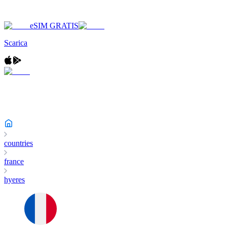
eSIM GRATIS
Scarica
countries
france
hyeres