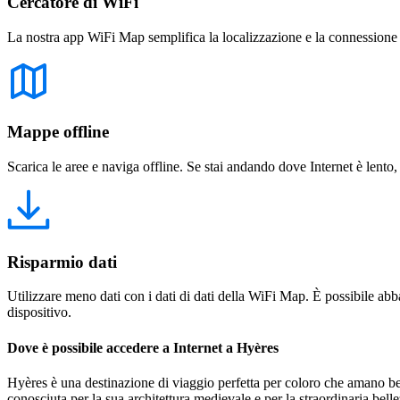
Cercatore di WiFi
La nostra app WiFi Map semplifica la localizzazione e la connessione a 
Mappe offline
Scarica le aree e naviga offline. Se stai andando dove Internet è lento,
Risparmio dati
Utilizzare meno dati con i dati di dati della WiFi Map. È possibile abba
dispositivo.
Dove è possibile accedere a Internet a Hyères
Hyères è una destinazione di viaggio perfetta per coloro che amano belle 
conosciuta per la sua architettura medievale e per la straordinaria bel