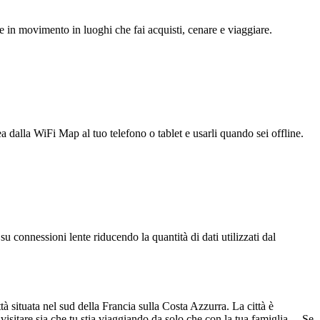
e in movimento in luoghi che fai acquisti, cenare e viaggiare.
ea dalla WiFi Map al tuo telefono o tablet e usarli quando sei offline.
u connessioni lente riducendo la quantità di dati utilizzati dal
tà situata nel sud della Francia sulla Costa Azzurra. La città è
 visitare sia che tu stia viaggiando da solo che con la tua famiglia. Se