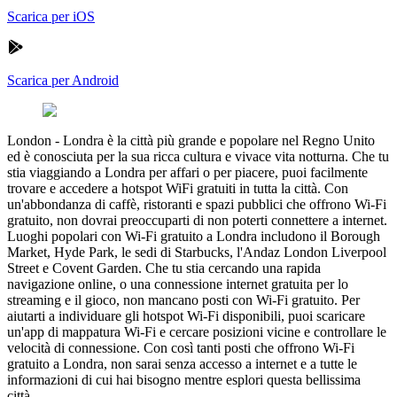
Scarica per iOS
Scarica per Android
London
-
Londra è la città più grande e popolare nel Regno Unito
ed è conosciuta per la sua ricca cultura e vivace vita notturna. Che tu
stia viaggiando a Londra per affari o per piacere, puoi facilmente
trovare e accedere a hotspot WiFi gratuiti in tutta la città. Con
un'abbondanza di caffè, ristoranti e spazi pubblici che offrono Wi-Fi
gratuito, non dovrai preoccuparti di non poterti connettere a internet.
Luoghi popolari con Wi-Fi gratuito a Londra includono il Borough
Market, Hyde Park, le sedi di Starbucks, l'Andaz London Liverpool
Street e Covent Garden. Che tu stia cercando una rapida
navigazione online, o una connessione internet gratuita per lo
streaming e il gioco, non mancano posti con Wi-Fi gratuito. Per
aiutarti a individuare gli hotspot Wi-Fi disponibili, puoi scaricare
un'app di mappatura Wi-Fi e cercare posizioni vicine e controllare le
velocità di connessione. Con così tanti posti che offrono Wi-Fi
gratuito a Londra, non sarai senza accesso a internet e a tutte le
informazioni di cui hai bisogno mentre esplori questa bellissima
città.