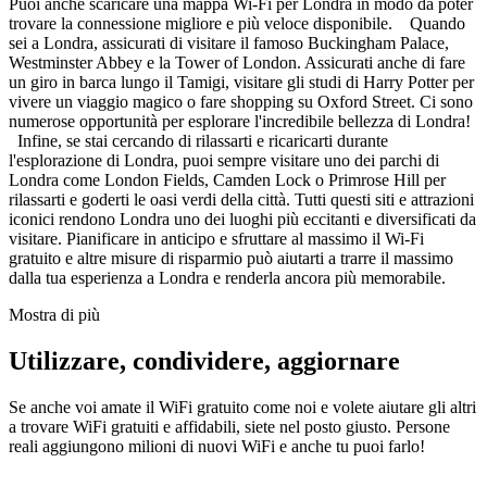
Puoi anche scaricare una mappa Wi-Fi per Londra in modo da poter
trovare la connessione migliore e più veloce disponibile. Quando
sei a Londra, assicurati di visitare il famoso Buckingham Palace,
Westminster Abbey e la Tower of London. Assicurati anche di fare
un giro in barca lungo il Tamigi, visitare gli studi di Harry Potter per
vivere un viaggio magico o fare shopping su Oxford Street. Ci sono
numerose opportunità per esplorare l'incredibile bellezza di Londra!
Infine, se stai cercando di rilassarti e ricaricarti durante
l'esplorazione di Londra, puoi sempre visitare uno dei parchi di
Londra come London Fields, Camden Lock o Primrose Hill per
rilassarti e goderti le oasi verdi della città. Tutti questi siti e attrazioni
iconici rendono Londra uno dei luoghi più eccitanti e diversificati da
visitare. Pianificare in anticipo e sfruttare al massimo il Wi-Fi
gratuito e altre misure di risparmio può aiutarti a trarre il massimo
dalla tua esperienza a Londra e renderla ancora più memorabile.
Mostra di più
Utilizzare, condividere, aggiornare
Se anche voi amate il WiFi gratuito come noi e volete aiutare gli altri
a trovare WiFi gratuiti e affidabili, siete nel posto giusto. Persone
reali aggiungono milioni di nuovi WiFi e anche tu puoi farlo!