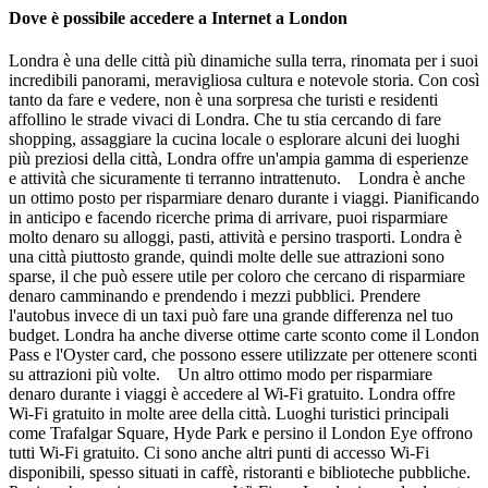
Dove è possibile accedere a Internet a London
Londra è una delle città più dinamiche sulla terra, rinomata per i suoi
incredibili panorami, meravigliosa cultura e notevole storia. Con così
tanto da fare e vedere, non è una sorpresa che turisti e residenti
affollino le strade vivaci di Londra. Che tu stia cercando di fare
shopping, assaggiare la cucina locale o esplorare alcuni dei luoghi
più preziosi della città, Londra offre un'ampia gamma di esperienze
e attività che sicuramente ti terranno intrattenuto. Londra è anche
un ottimo posto per risparmiare denaro durante i viaggi. Pianificando
in anticipo e facendo ricerche prima di arrivare, puoi risparmiare
molto denaro su alloggi, pasti, attività e persino trasporti. Londra è
una città piuttosto grande, quindi molte delle sue attrazioni sono
sparse, il che può essere utile per coloro che cercano di risparmiare
denaro camminando e prendendo i mezzi pubblici. Prendere
l'autobus invece di un taxi può fare una grande differenza nel tuo
budget. Londra ha anche diverse ottime carte sconto come il London
Pass e l'Oyster card, che possono essere utilizzate per ottenere sconti
su attrazioni più volte. Un altro ottimo modo per risparmiare
denaro durante i viaggi è accedere al Wi-Fi gratuito. Londra offre
Wi-Fi gratuito in molte aree della città. Luoghi turistici principali
come Trafalgar Square, Hyde Park e persino il London Eye offrono
tutti Wi-Fi gratuito. Ci sono anche altri punti di accesso Wi-Fi
disponibili, spesso situati in caffè, ristoranti e biblioteche pubbliche.