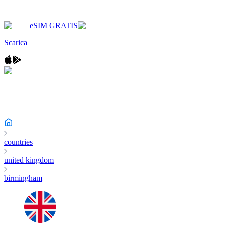
eSIM GRATIS
Scarica
countries
united kingdom
birmingham