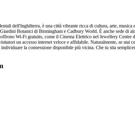
tali dell'Inghilterra, è una città vibrante ricca di cultura, arte, musi
 i Giardini Botanici di Birmingham e Cadbury World. È anche sede di alcu
offrono Wi-Fi gratuito, come il Cinema Elettrico nel Jewellery Centre 
i visitatori un accesso internet veloce e affidabile. Naturalmente, se sta
ndividuare la connessione disponibile più vicina. Che tu stia semplicem
am