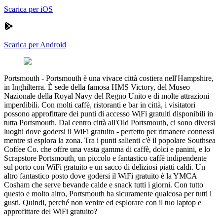
Scarica per iOS
Scarica per Android
Portsmouth
-
Portsmouth è una vivace città costiera nell'Hampshire,
in Inghilterra. È sede della famosa HMS Victory, del Museo
Nazionale della Royal Navy del Regno Unito e di molte attrazioni
imperdibili. Con molti caffè, ristoranti e bar in città, i visitatori
possono approfittare dei punti di accesso WiFi gratuiti disponibili in
tutta Portsmouth. Dal centro città all'Old Portsmouth, ci sono diversi
luoghi dove godersi il WiFi gratuito - perfetto per rimanere connessi
mentre si esplora la zona. Tra i punti salienti c'è il popolare Southsea
Coffee Co. che offre una vasta gamma di caffè, dolci e panini, e lo
Scrapstore Portsmouth, un piccolo e fantastico caffè indipendente
sul porto con WiFi gratuito e un sacco di deliziosi piatti caldi. Un
altro fantastico posto dove godersi il WiFi gratuito è la YMCA
Cosham che serve bevande calde e snack tutti i giorni. Con tutto
questo e molto altro, Portsmouth ha sicuramente qualcosa per tutti i
gusti. Quindi, perché non venire ed esplorare con il tuo laptop e
approfittare del WiFi gratuito?