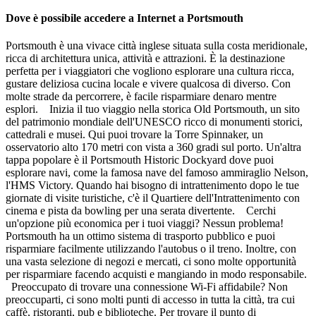
Dove è possibile accedere a Internet a Portsmouth
Portsmouth è una vivace città inglese situata sulla costa meridionale,
ricca di architettura unica, attività e attrazioni. È la destinazione
perfetta per i viaggiatori che vogliono esplorare una cultura ricca,
gustare deliziosa cucina locale e vivere qualcosa di diverso. Con
molte strade da percorrere, è facile risparmiare denaro mentre
esplori. Inizia il tuo viaggio nella storica Old Portsmouth, un sito
del patrimonio mondiale dell'UNESCO ricco di monumenti storici,
cattedrali e musei. Qui puoi trovare la Torre Spinnaker, un
osservatorio alto 170 metri con vista a 360 gradi sul porto. Un'altra
tappa popolare è il Portsmouth Historic Dockyard dove puoi
esplorare navi, come la famosa nave del famoso ammiraglio Nelson,
l'HMS Victory. Quando hai bisogno di intrattenimento dopo le tue
giornate di visite turistiche, c'è il Quartiere dell'Intrattenimento con
cinema e pista da bowling per una serata divertente. Cerchi
un'opzione più economica per i tuoi viaggi? Nessun problema!
Portsmouth ha un ottimo sistema di trasporto pubblico e puoi
risparmiare facilmente utilizzando l'autobus o il treno. Inoltre, con
una vasta selezione di negozi e mercati, ci sono molte opportunità
per risparmiare facendo acquisti e mangiando in modo responsabile.
Preoccupato di trovare una connessione Wi-Fi affidabile? Non
preoccuparti, ci sono molti punti di accesso in tutta la città, tra cui
caffè, ristoranti, pub e biblioteche. Per trovare il punto di