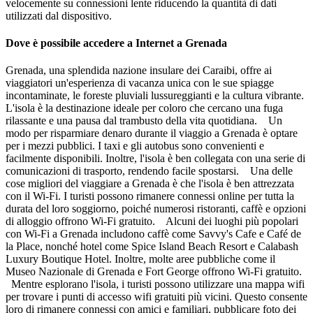
velocemente su connessioni lente riducendo la quantità di dati
utilizzati dal dispositivo.
Dove è possibile accedere a Internet a Grenada
Grenada, una splendida nazione insulare dei Caraibi, offre ai
viaggiatori un'esperienza di vacanza unica con le sue spiagge
incontaminate, le foreste pluviali lussureggianti e la cultura vibrante.
L'isola è la destinazione ideale per coloro che cercano una fuga
rilassante e una pausa dal trambusto della vita quotidiana. Un
modo per risparmiare denaro durante il viaggio a Grenada è optare
per i mezzi pubblici. I taxi e gli autobus sono convenienti e
facilmente disponibili. Inoltre, l'isola è ben collegata con una serie di
comunicazioni di trasporto, rendendo facile spostarsi. Una delle
cose migliori del viaggiare a Grenada è che l'isola è ben attrezzata
con il Wi-Fi. I turisti possono rimanere connessi online per tutta la
durata del loro soggiorno, poiché numerosi ristoranti, caffè e opzioni
di alloggio offrono Wi-Fi gratuito. Alcuni dei luoghi più popolari
con Wi-Fi a Grenada includono caffè come Savvy's Cafe e Café de
la Place, nonché hotel come Spice Island Beach Resort e Calabash
Luxury Boutique Hotel. Inoltre, molte aree pubbliche come il
Museo Nazionale di Grenada e Fort George offrono Wi-Fi gratuito.
Mentre esplorano l'isola, i turisti possono utilizzare una mappa wifi
per trovare i punti di accesso wifi gratuiti più vicini. Questo consente
loro di rimanere connessi con amici e familiari, pubblicare foto dei