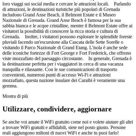
loro viaggi sui social media e cercare le attrazioni locali. Parlando
di attrazioni, le destinazioni turistiche più popolari di Grenada
includono Grand Anse Beach, il Belmont Estate e il Museo
Nazionale di Grenada. Grand Anse Beach è famosa per la sua
sabbia bianca e le acque cristalline, mentre il Belmont Estate offre ai
visitatori la possibilità di conoscere la ricca storia e cultura di
Grenada. Inoltre, i visitatori possono esplorare le splendide foreste
pluviali facendo un'escursione alla Cascata delle Sette Sorelle o
visitando il Parco Nazionale di Grand Etang. L'isola è anche sede
delle iconiche fortezze di Fort George e Fort Frederick, che offrono
viste mozzafiato del paesaggio circostante. In generale, Grenada è
la destinazione perfetta per i viaggiatori in cerca di una vacanza
tranquilla e rilassante. Con le sue comunicazioni di trasporto
convenienti, numerosi punti di accesso Wi-Fi e attrazioni
mozzafiato, questa nazione insulare dei Caraibi è veramente una
gemma.
Mostra di più
Utilizzare, condividere, aggiornare
Se anche voi amate il WiFi gratuito come noi e volete aiutare gli altri
a trovare WiFi gratuiti e affidabili, siete nel posto giusto. Persone
reali aggiungono milioni di nuovi WiFi e anche tu puoi farlo!