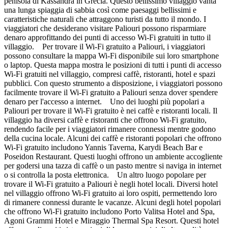
penisola di Kassandra in Grecia. Questo bellissimo villaggio vanta
una lunga spiaggia di sabbia così come paesaggi bellissimi e
caratteristiche naturali che attraggono turisti da tutto il mondo. I
viaggiatori che desiderano visitare Paliouri possono risparmiare
denaro approfittando dei punti di accesso Wi-Fi gratuiti in tutto il
villaggio. Per trovare il Wi-Fi gratuito a Paliouri, i viaggiatori
possono consultare la mappa Wi-Fi disponibile sui loro smartphone
o laptop. Questa mappa mostra le posizioni di tutti i punti di accesso
Wi-Fi gratuiti nel villaggio, compresi caffè, ristoranti, hotel e spazi
pubblici. Con questo strumento a disposizione, i viaggiatori possono
facilmente trovare il Wi-Fi gratuito a Paliouri senza dover spendere
denaro per l'accesso a internet. Uno dei luoghi più popolari a
Paliouri per trovare il Wi-Fi gratuito è nei caffè e ristoranti locali. Il
villaggio ha diversi caffè e ristoranti che offrono Wi-Fi gratuito,
rendendo facile per i viaggiatori rimanere connessi mentre godono
della cucina locale. Alcuni dei caffè e ristoranti popolari che offrono
Wi-Fi gratuito includono Yannis Taverna, Karydi Beach Bar e
Poseidon Restaurant. Questi luoghi offrono un ambiente accogliente
per godersi una tazza di caffè o un pasto mentre si naviga in internet
o si controlla la posta elettronica. Un altro luogo popolare per
trovare il Wi-Fi gratuito a Paliouri è negli hotel locali. Diversi hotel
nel villaggio offrono Wi-Fi gratuito ai loro ospiti, permettendo loro
di rimanere connessi durante le vacanze. Alcuni degli hotel popolari
che offrono Wi-Fi gratuito includono Porto Valitsa Hotel and Spa,
Agoni Grammi Hotel e Miraggio Thermal Spa Resort. Questi hotel