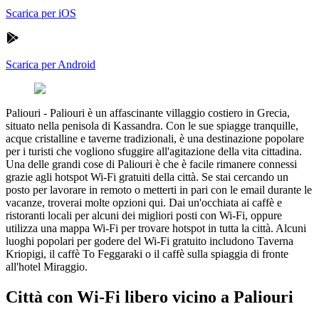
Scarica per iOS
Scarica per Android
Paliouri
-
Paliouri è un affascinante villaggio costiero in Grecia,
situato nella penisola di Kassandra. Con le sue spiagge tranquille,
acque cristalline e taverne tradizionali, è una destinazione popolare
per i turisti che vogliono sfuggire all'agitazione della vita cittadina.
Una delle grandi cose di Paliouri è che è facile rimanere connessi
grazie agli hotspot Wi-Fi gratuiti della città. Se stai cercando un
posto per lavorare in remoto o metterti in pari con le email durante le
vacanze, troverai molte opzioni qui. Dai un'occhiata ai caffè e
ristoranti locali per alcuni dei migliori posti con Wi-Fi, oppure
utilizza una mappa Wi-Fi per trovare hotspot in tutta la città. Alcuni
luoghi popolari per godere del Wi-Fi gratuito includono Taverna
Kriopigi, il caffè To Feggaraki o il caffè sulla spiaggia di fronte
all'hotel Miraggio.
Città con Wi-Fi libero vicino a Paliouri