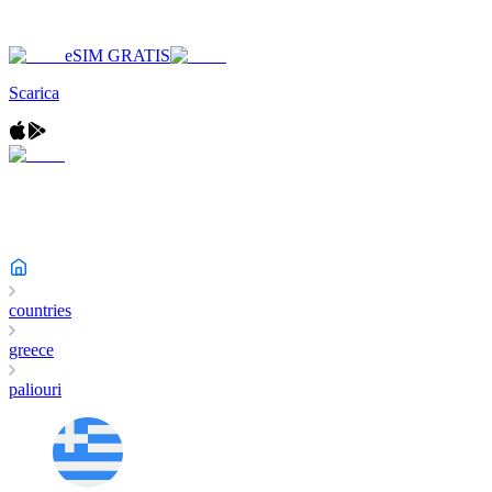
eSIM GRATIS
Scarica
countries
greece
paliouri