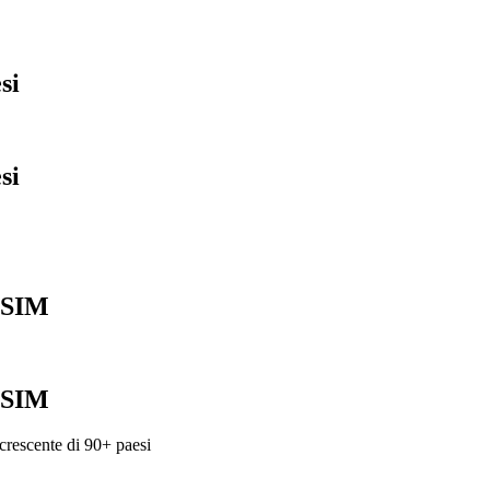
si
si
 eSIM
 eSIM
crescente di
90
+
paesi