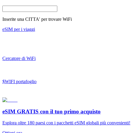
Inserite una
CITTA'
per trovare WiFi
eSIM per i viaggi
Cercatore di WiFi
$WIFI portafoglio
eSIM GRATIS
con il tuo primo acquisto
Esplora oltre 180 paesi con i pacchetti eSIM globali più convenienti!
Ottieni ora