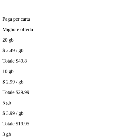
Paga per carta
Migliore offerta
20
gb
$
2.49
/ gb
Totale
$
49.8
10
gb
$
2.99
/ gb
Totale
$
29.99
5
gb
$
3.99
/ gb
Totale
$
19.95
3
gb