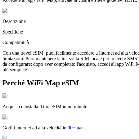
Accedete all'app WiFi Map, attivate la vostra eSIM e godetevi l'LTE.
Descrizione
Specifiche
Compatibilità
Con una travel eSIM, puoi facilmente accedere a Internet ad alta veloc
limitazioni. Puoi mantenere la tua solita SIM locale per ricevere SMS
da configurare: dopo aver completato l'acquisto, accedi all'app WiFi Map
più semplice!
Perché WiFi Map eSIM
Acquista e installa il tuo eSIM in un minuto
Goditi Internet ad alta velocità in
90+ paesi