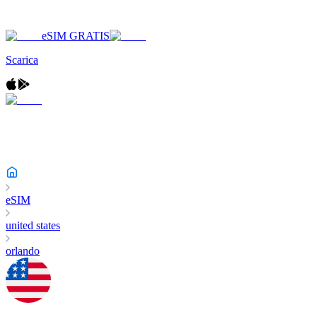
eSIM GRATIS
Scarica
eSIM
united states
orlando