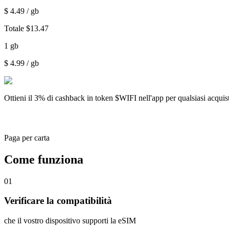
$
4.49
/ gb
Totale
$
13.47
1
gb
$
4.99
/ gb
Ottieni il
3% di cashback
in token $WIFI nell'app per qualsiasi acqui
Paga per carta
Come funziona
01
Verificare la compatibilità
che il vostro dispositivo supporti la eSIM