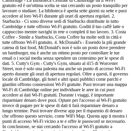
Cambridge - La Biblioteca Centrale di Cambridge ha il Wi-Fi
gratuito ed è un'ottima scelta se stai cercando un posto tranquillo per
lavorare o studiare. La biblioteca è aperta sette giorni su sette e puoi
accedere al loro Wi-Fi durante gli orari di apertura regolari. 2.
Starbucks - Ci sono diverse sedi di Starbucks distribuite in tutto
Cambridge e tutte offrono Wi-Fi gratuito. Goditi il tuo caffè latte o
cappuccino mentre navighi in rete o completi il tuo lavoro. 3. Costa
Coffee - Simile a Starbucks, Costa Coffee ha molte sedi in città e
tutte offrono Wi-Fi gratuito. 4. McDonald's - Essendo la più grande
catena di fast food, McDonald's non è solo un posto dove prendere
un hamburger, ma è anche un ottimo posto per controllare le tue
email o i social media senza spendere un centesimo per le spese di
dati. 5. Cutty's Gym - Cutty's Gym, situato al 415 di Worcester
Street, non è solo una palestra ma anche un punto di accesso Wi-Fi
aperto durante gli orari di apertura regolari. Oltre a questi, il governo
locale di Cambridge, gli hotel e altri spazi pubblici come parchi e
giardini offrono connessioni Wi-Fi gratuite. Puoi trovare una mappa
Wi-Fi di Cambridge online per individuare le aree in cui puoi
accedere ai dati Wi-Fi gratuiti. Durante i viaggi, è importante
risparmiare denaro dove puoi. Optare per l'accesso al Wi-Fi gratuito
invece di pagare per le spese di dati ti farà risparmiare denaro a
lungo termine. Puoi trovare diverse app per il risparmio di denaro
che offrono questo servizio, come WiFi Map. Questa app ti mostra i
punti di accesso Wi-Fi vicino a te e offre le password se necessario.
In conclusione, se stai cercando l'accesso al Wi-Fi gratuito a