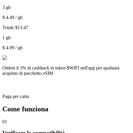
3
gb
$
4.49
/ gb
Totale
$
13.47
1
gb
$
4.99
/ gb
Ottieni il
3% di cashback
in token $WIFI nell'app per qualsiasi
acquisto di pacchetto eSIM
Paga per carta
Come funziona
01
Verificare la compatibilità