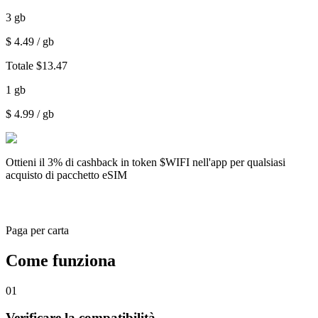
3
gb
$
4.49
/ gb
Totale
$
13.47
1
gb
$
4.99
/ gb
Ottieni il
3% di cashback
in token $WIFI nell'app per qualsiasi
acquisto di pacchetto eSIM
Paga per carta
Come funziona
01
Verificare la compatibilità