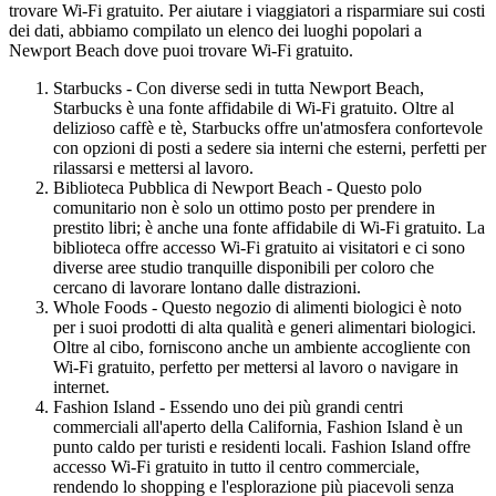
trovare Wi-Fi gratuito. Per aiutare i viaggiatori a risparmiare sui costi
dei dati, abbiamo compilato un elenco dei luoghi popolari a
Newport Beach dove puoi trovare Wi-Fi gratuito.
Starbucks - Con diverse sedi in tutta Newport Beach,
Starbucks è una fonte affidabile di Wi-Fi gratuito. Oltre al
delizioso caffè e tè, Starbucks offre un'atmosfera confortevole
con opzioni di posti a sedere sia interni che esterni, perfetti per
rilassarsi e mettersi al lavoro.
Biblioteca Pubblica di Newport Beach - Questo polo
comunitario non è solo un ottimo posto per prendere in
prestito libri; è anche una fonte affidabile di Wi-Fi gratuito. La
biblioteca offre accesso Wi-Fi gratuito ai visitatori e ci sono
diverse aree studio tranquille disponibili per coloro che
cercano di lavorare lontano dalle distrazioni.
Whole Foods - Questo negozio di alimenti biologici è noto
per i suoi prodotti di alta qualità e generi alimentari biologici.
Oltre al cibo, forniscono anche un ambiente accogliente con
Wi-Fi gratuito, perfetto per mettersi al lavoro o navigare in
internet.
Fashion Island - Essendo uno dei più grandi centri
commerciali all'aperto della California, Fashion Island è un
punto caldo per turisti e residenti locali. Fashion Island offre
accesso Wi-Fi gratuito in tutto il centro commerciale,
rendendo lo shopping e l'esplorazione più piacevoli senza