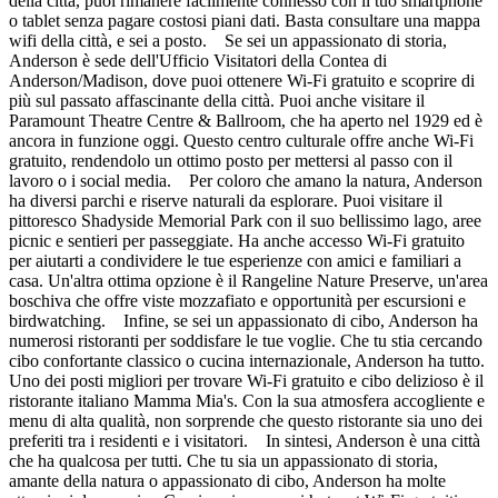
della città, puoi rimanere facilmente connesso con il tuo smartphone
o tablet senza pagare costosi piani dati. Basta consultare una mappa
wifi della città, e sei a posto. Se sei un appassionato di storia,
Anderson è sede dell'Ufficio Visitatori della Contea di
Anderson/Madison, dove puoi ottenere Wi-Fi gratuito e scoprire di
più sul passato affascinante della città. Puoi anche visitare il
Paramount Theatre Centre & Ballroom, che ha aperto nel 1929 ed è
ancora in funzione oggi. Questo centro culturale offre anche Wi-Fi
gratuito, rendendolo un ottimo posto per mettersi al passo con il
lavoro o i social media. Per coloro che amano la natura, Anderson
ha diversi parchi e riserve naturali da esplorare. Puoi visitare il
pittoresco Shadyside Memorial Park con il suo bellissimo lago, aree
picnic e sentieri per passeggiate. Ha anche accesso Wi-Fi gratuito
per aiutarti a condividere le tue esperienze con amici e familiari a
casa. Un'altra ottima opzione è il Rangeline Nature Preserve, un'area
boschiva che offre viste mozzafiato e opportunità per escursioni e
birdwatching. Infine, se sei un appassionato di cibo, Anderson ha
numerosi ristoranti per soddisfare le tue voglie. Che tu stia cercando
cibo confortante classico o cucina internazionale, Anderson ha tutto.
Uno dei posti migliori per trovare Wi-Fi gratuito e cibo delizioso è il
ristorante italiano Mamma Mia's. Con la sua atmosfera accogliente e
menu di alta qualità, non sorprende che questo ristorante sia uno dei
preferiti tra i residenti e i visitatori. In sintesi, Anderson è una città
che ha qualcosa per tutti. Che tu sia un appassionato di storia,
amante della natura o appassionato di cibo, Anderson ha molte