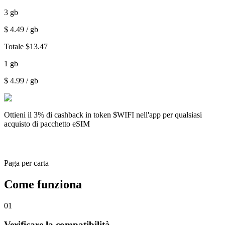
3
gb
$
4.49
/ gb
Totale
$
13.47
1
gb
$
4.99
/ gb
Ottieni il
3% di cashback
in token $WIFI nell'app per qualsiasi
acquisto di pacchetto eSIM
Paga per carta
Come funziona
01
Verificare la compatibilità