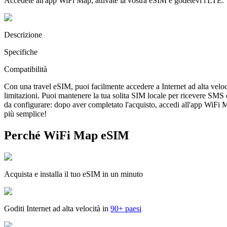
Accedete all'app WiFi Map, attivate la vostra eSIM e godetevi l'LTE.
Descrizione
Specifiche
Compatibilità
Con una travel eSIM, puoi facilmente accedere a Internet ad alta veloc
limitazioni. Puoi mantenere la tua solita SIM locale per ricevere SMS
da configurare: dopo aver completato l'acquisto, accedi all'app WiFi Map
più semplice!
Perché WiFi Map eSIM
Acquista e installa il tuo eSIM in un minuto
Goditi Internet ad alta velocità in
90+ paesi