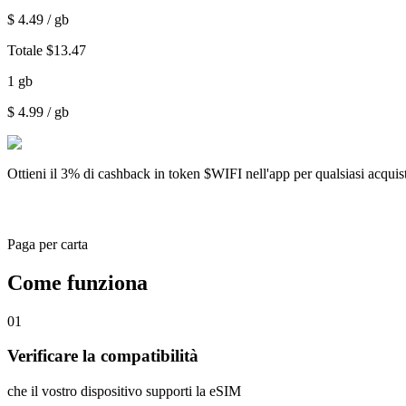
$
4.49
/ gb
Totale
$
13.47
1
gb
$
4.99
/ gb
Ottieni il
3% di cashback
in token $WIFI nell'app per qualsiasi acqui
Paga per carta
Come funziona
01
Verificare la compatibilità
che il vostro dispositivo supporti la eSIM