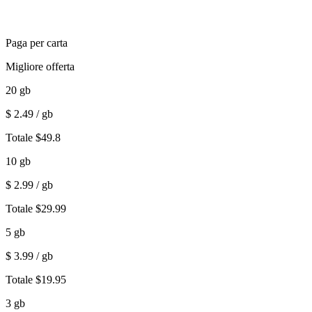
Paga per carta
Migliore offerta
20
gb
$
2.49
/ gb
Totale
$
49.8
10
gb
$
2.99
/ gb
Totale
$
29.99
5
gb
$
3.99
/ gb
Totale
$
19.95
3
gb