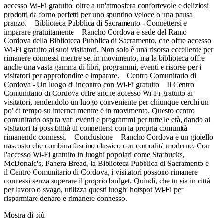
accesso Wi-Fi gratuito, oltre a un'atmosfera confortevole e deliziosi
prodotti da forno perfetti per uno spuntino veloce o una pausa
pranzo. Biblioteca Pubblica di Sacramento - Connettersi e
imparare gratuitamente Rancho Cordova è sede del Ramo
Cordova della Biblioteca Pubblica di Sacramento, che offre accesso
Wi-Fi gratuito ai suoi visitatori. Non solo è una risorsa eccellente per
rimanere connessi mentre sei in movimento, ma la biblioteca offre
anche una vasta gamma di libri, programmi, eventi e risorse per i
visitatori per approfondire e imparare. Centro Comunitario di
Cordova - Un luogo di incontro con Wi-Fi gratuito Il Centro
Comunitario di Cordova offre anche accesso Wi-Fi gratuito ai
visitatori, rendendolo un luogo conveniente per chiunque cerchi un
po' di tempo su internet mentre è in movimento. Questo centro
comunitario ospita vari eventi e programmi per tutte le età, dando ai
visitatori la possibilità di connettersi con la propria comunità
rimanendo connessi. Conclusione Rancho Cordova è un gioiello
nascosto che combina fascino classico con comodità moderne. Con
l'accesso Wi-Fi gratuito in luoghi popolari come Starbucks,
McDonald's, Panera Bread, la Biblioteca Pubblica di Sacramento e
il Centro Comunitario di Cordova, i visitatori possono rimanere
connessi senza superare il proprio budget. Quindi, che tu sia in città
per lavoro o svago, utilizza questi luoghi hotspot Wi-Fi per
risparmiare denaro e rimanere connesso.
Mostra di più