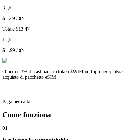
3
gb
$
4.49
/ gb
Totale
$
13.47
1
gb
$
4.99
/ gb
Ottieni il
3% di cashback
in token $WIFI nell'app per qualsiasi
acquisto di pacchetto eSIM
Paga per carta
Come funziona
01
Verificare la compatibilità