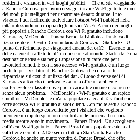
residenti e visitatori in vari luoghi pubblici. Che tu stia viaggiando
a Rancho Cordova per lavoro o svago, trovare Wi-Fi gratuito è uno
dei modi più intelligenti per risparmiare denaro durante il tuo
viaggio. Puoi facilmente individuare hotspot Wi-Fi pubblici nella
città utilizzando una mappa degli hotspot Wi-Fi. Alcuni dei luoghi
più popolari a Rancho Cordova con Wi-Fi gratuito includono
Starbucks, McDonald's, Panera Bread, la Biblioteca Pubblica di
Sacramento e il Centro Comunitario di Cordova. Starbucks - Un
punto di riferimento per viaggiatori amanti del caffè Essendo una
delle catene di caffetterie più riconosciute al mondo, Starbucks è una
destinazione ideale sia per gli appassionati di caffè che per i
lavoratori remoti. E con il suo accesso Wi-Fi gratuito, è un luogo
perfetto per i visitatori di Rancho Cordova che cercano di
risparmiare sui costi di utilizzo dei dati. Ci sono diverse sedi di
Starbucks a Rancho Cordova, e ognuna offre un ambiente
confortevole e rilassato dove puoi ricaricarti e rimanere connesso
senza alcun problema. McDonald's - Wi-Fi gratuito e un rapido
spuntino McDonald's è un'altra popolare catena di fast food che
offre accesso Wi-Fi gratuito ai suoi clienti. Con molte sedi a Rancho
Cordova, è un luogo conveniente per i visitatori che vogliono
prendere un rapido spuntino e controllare le loro email o i social
media mentre sono in movimento. Panera Bread - Un accogliente
caffè con Wi-Fi gratuito Panera Bread è una popolare catena di
caffetterie con oltre 2.100 sedi in tutti gli Stati Uniti. Rancho
Cordova ha anche un punto vendita di Panera Bread, che offre