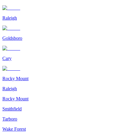
Raleigh
Goldsboro
Cary
Rocky Mount
Raleigh
Rocky Mount
Smithfield
Tarboro
Wake Forest