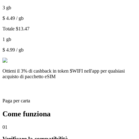
3
gb
$
4.49
/ gb
Totale
$
13.47
1
gb
$
4.99
/ gb
Ottieni il
3% di cashback
in token $WIFI nell'app per qualsiasi
acquisto di pacchetto eSIM
Paga per carta
Come funziona
01
Verificare la compatibilità