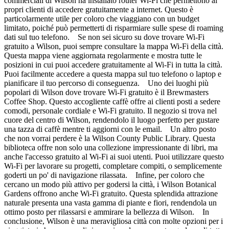
commerciali di Wilson ha installato router Wi-Fi che permettono ai
propri clienti di accedere gratuitamente a internet. Questo è
particolarmente utile per coloro che viaggiano con un budget
limitato, poiché può permetterti di risparmiare sulle spese di roaming
dati sul tuo telefono. Se non sei sicuro su dove trovare Wi-Fi
gratuito a Wilson, puoi sempre consultare la mappa Wi-Fi della città.
Questa mappa viene aggiornata regolarmente e mostra tutte le
posizioni in cui puoi accedere gratuitamente al Wi-Fi in tutta la città.
Puoi facilmente accedere a questa mappa sul tuo telefono o laptop e
pianificare il tuo percorso di conseguenza. Uno dei luoghi più
popolari di Wilson dove trovare Wi-Fi gratuito è il Brewmasters
Coffee Shop. Questo accogliente caffè offre ai clienti posti a sedere
comodi, personale cordiale e Wi-Fi gratuito. Il negozio si trova nel
cuore del centro di Wilson, rendendolo il luogo perfetto per gustare
una tazza di caffè mentre ti aggiorni con le email. Un altro posto
che non vorrai perdere è la Wilson County Public Library. Questa
biblioteca offre non solo una collezione impressionante di libri, ma
anche l'accesso gratuito al Wi-Fi ai suoi utenti. Puoi utilizzare questo
Wi-Fi per lavorare su progetti, completare compiti, o semplicemente
goderti un po' di navigazione rilassata. Infine, per coloro che
cercano un modo più attivo per godersi la città, i Wilson Botanical
Gardens offrono anche Wi-Fi gratuito. Questa splendida attrazione
naturale presenta una vasta gamma di piante e fiori, rendendola un
ottimo posto per rilassarsi e ammirare la bellezza di Wilson. In
conclusione, Wilson è una meravigliosa città con molte opzioni per i