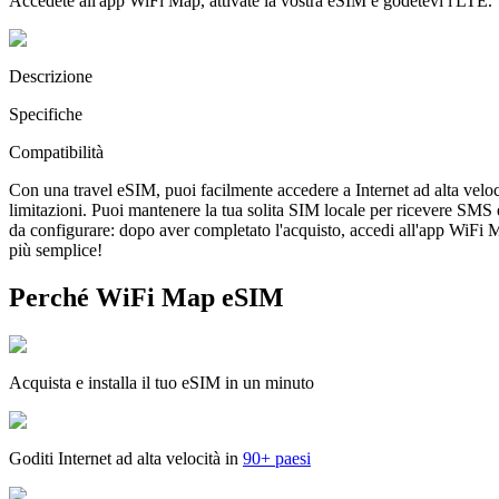
Accedete all'app WiFi Map, attivate la vostra eSIM e godetevi l'LTE.
Descrizione
Specifiche
Compatibilità
Con una travel eSIM, puoi facilmente accedere a Internet ad alta veloc
limitazioni. Puoi mantenere la tua solita SIM locale per ricevere SMS
da configurare: dopo aver completato l'acquisto, accedi all'app WiFi Map
più semplice!
Perché WiFi Map eSIM
Acquista e installa il tuo eSIM in un minuto
Goditi Internet ad alta velocità in
90+ paesi