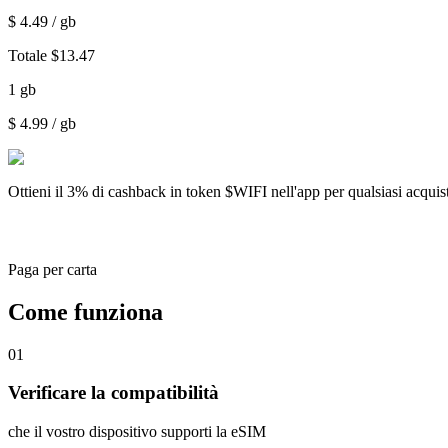
$
4.49
/ gb
Totale
$
13.47
1
gb
$
4.99
/ gb
Ottieni il
3% di cashback
in token $WIFI nell'app per qualsiasi acqui
Paga per carta
Come funziona
01
Verificare la compatibilità
che il vostro dispositivo supporti la eSIM