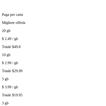
Paga per carta
Migliore offerta
20
gb
$
2.49
/ gb
Totale
$
49.8
10
gb
$
2.99
/ gb
Totale
$
29.99
5
gb
$
3.99
/ gb
Totale
$
19.95
3
gb