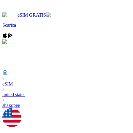
eSIM GRATIS
Scarica
eSIM
united states
shakopee