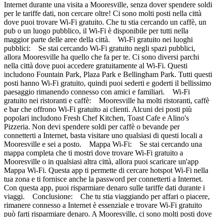
Internet durante una visita a Mooresville, senza dover spendere soldi
per le tariffe dati, non cercare oltre! Ci sono molti posti nella città
dove puoi trovare Wi-Fi gratuito. Che tu stia cercando un caffè, un
pub o un luogo pubblico, il Wi-Fi è disponibile per tutti nella
maggior parte delle aree della città. Wi-Fi gratuito nei luoghi
pubblici: Se stai cercando Wi-Fi gratuito negli spazi pubblici,
allora Mooresville ha quello che fa per te. Ci sono diversi parchi
nella città dove puoi accedere gratuitamente al Wi-Fi. Questi
includono Fountain Park, Plaza Park e Bellingham Park. Tutti questi
posti hanno Wi-Fi gratuito, quindi puoi sederti e goderti il bellissimo
paesaggio rimanendo connesso con amici e familiari. Wi-Fi
gratuito nei ristoranti e caffè: Mooresville ha molti ristoranti, caffè
e bar che offrono Wi-Fi gratuito ai clienti. Alcuni dei posti più
popolari includono Fresh Chef Kitchen, Toast Cafe e Alino's
Pizzeria. Non devi spendere soldi per caffè o bevande per
connetterti a Internet, basta visitare uno qualsiasi di questi locali a
Mooresville e sei a posto. Mappa Wi-Fi: Se stai cercando una
mappa completa che ti mostri dove trovare Wi-Fi gratuito a
Mooresville o in qualsiasi altra città, allora puoi scaricare un'app
Mappa Wi-Fi. Questa app ti permette di cercare hotspot Wi-Fi nella
tua zona e ti fornisce anche la password per connetterti a Internet.
Con questa app, puoi risparmiare denaro sulle tariffe dati durante i
viaggi. Conclusione: Che tu stia viaggiando per affari o piacere,
rimanere connesso a Internet è essenziale e trovare Wi-Fi gratuito
può farti risparmiare denaro. A Mooresville, ci sono molti posti dove