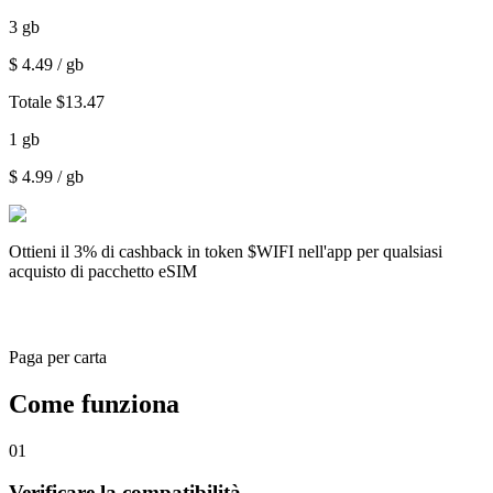
3
gb
$
4.49
/ gb
Totale
$
13.47
1
gb
$
4.99
/ gb
Ottieni il
3% di cashback
in token $WIFI nell'app per qualsiasi
acquisto di pacchetto eSIM
Paga per carta
Come funziona
01
Verificare la compatibilità