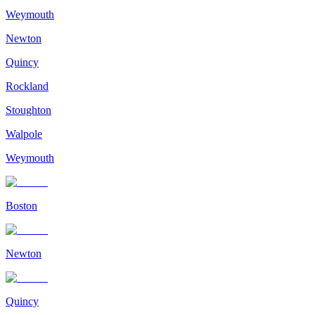
Weymouth
Newton
Quincy
Rockland
Stoughton
Walpole
Weymouth
Boston
Newton
Quincy