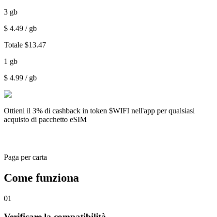
3
gb
$
4.49
/ gb
Totale
$
13.47
1
gb
$
4.99
/ gb
Ottieni il
3% di cashback
in token $WIFI nell'app per qualsiasi
acquisto di pacchetto eSIM
Paga per carta
Come funziona
01
Verificare la compatibilità