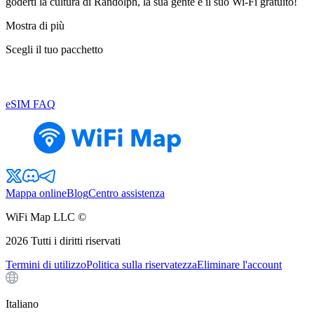
goderti la cultura di Randolph, la sua gente e il suo Wi-Fi gratuito!
Mostra di più
Scegli il tuo pacchetto
eSIM FAQ
Mappa online
Blog
Centro assistenza
WiFi Map LLC ©
2026
Tutti i diritti riservati
Termini di utilizzo
Politica sulla riservatezza
Eliminare l'account
Italiano