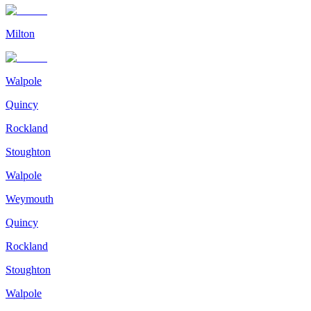
Milton
Walpole
Quincy
Rockland
Stoughton
Walpole
Weymouth
Quincy
Rockland
Stoughton
Walpole