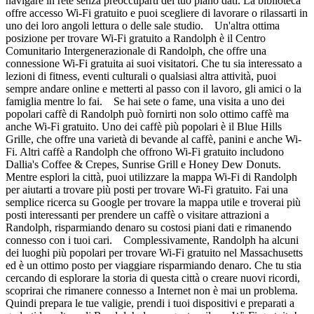
navigare in rete senza preoccuparti del tuo piano dati. La biblioteca
offre accesso Wi-Fi gratuito e puoi scegliere di lavorare o rilassarti in
uno dei loro angoli lettura o delle sale studio. Un'altra ottima
posizione per trovare Wi-Fi gratuito a Randolph è il Centro
Comunitario Intergenerazionale di Randolph, che offre una
connessione Wi-Fi gratuita ai suoi visitatori. Che tu sia interessato a
lezioni di fitness, eventi culturali o qualsiasi altra attività, puoi
sempre andare online e metterti al passo con il lavoro, gli amici o la
famiglia mentre lo fai. Se hai sete o fame, una visita a uno dei
popolari caffè di Randolph può fornirti non solo ottimo caffè ma
anche Wi-Fi gratuito. Uno dei caffè più popolari è il Blue Hills
Grille, che offre una varietà di bevande al caffè, panini e anche Wi-
Fi. Altri caffè a Randolph che offrono Wi-Fi gratuito includono
Dallia's Coffee & Crepes, Sunrise Grill e Honey Dew Donuts.
Mentre esplori la città, puoi utilizzare la mappa Wi-Fi di Randolph
per aiutarti a trovare più posti per trovare Wi-Fi gratuito. Fai una
semplice ricerca su Google per trovare la mappa utile e troverai più
posti interessanti per prendere un caffè o visitare attrazioni a
Randolph, risparmiando denaro su costosi piani dati e rimanendo
connesso con i tuoi cari. Complessivamente, Randolph ha alcuni
dei luoghi più popolari per trovare Wi-Fi gratuito nel Massachusetts
ed è un ottimo posto per viaggiare risparmiando denaro. Che tu stia
cercando di esplorare la storia di questa città o creare nuovi ricordi,
scoprirai che rimanere connesso a Internet non è mai un problema.
Quindi prepara le tue valigie, prendi i tuoi dispositivi e preparati a