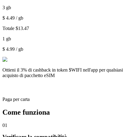
3
gb
$
4.49
/ gb
Totale
$
13.47
1
gb
$
4.99
/ gb
Ottieni il
3% di cashback
in token $WIFI nell'app per qualsiasi
acquisto di pacchetto eSIM
Paga per carta
Come funziona
01
Verificare la compatibilità