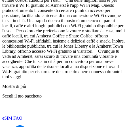
evitare costosi addebiti per i dati. Una delle migliori risorse per
trovare il Wi-Fi gratuito ad Amherst è l'app Wi-Fi Map. Questo
pratico strumento ti consente di cercare i punti di accesso per
posizione, facilitando la ricerca di una connessione Wi-Fi ovunque
tu sia in città. Una rapida ricerca ti mostrerà un elenco di parchi
locali, caffè e altri luoghi pubblici con Wi-Fi gratuito disponibile per
l'uso. Per coloro che preferiscono lavorare o studiare da casa, molti
caffè locali, tra cui Amherst Coffee e Share Coffee, offrono
connessioni Wi-Fi affidabili insieme a deliziosi caffè e snack. Inoltre,
le biblioteche pubbliche, tra cui la Jones Library e la Amherst Town
Library, offrono accesso Wi-Fi gratuito ai visitatori. Ovunque tu
vada ad Amherst, sarai sicuro di trovare una comunità vibrante e
accogliente. Che tu sia in città per un concerto o per una breve
vacanza, approfitta delle risorse locali a tua disposizione e trova il
Wi-Fi gratuito per risparmiare denaro e rimanere connesso durante i
tuoi viaggi.
Mostra di più
Scegli il tuo pacchetto
eSIM FAQ