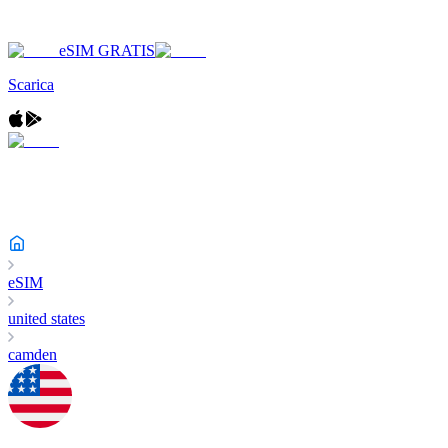
eSIM GRATIS
Scarica
eSIM
united states
camden