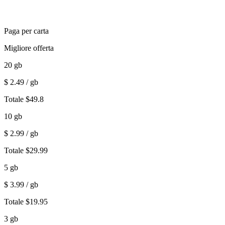
Paga per carta
Migliore offerta
20
gb
$
2.49
/ gb
Totale
$
49.8
10
gb
$
2.99
/ gb
Totale
$
29.99
5
gb
$
3.99
/ gb
Totale
$
19.95
3
gb