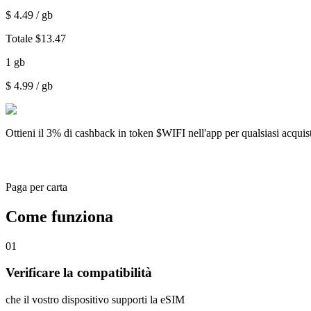
$
4.49
/ gb
Totale
$
13.47
1
gb
$
4.99
/ gb
Ottieni il
3% di cashback
in token $WIFI nell'app per qualsiasi acqui
Paga per carta
Come funziona
01
Verificare la compatibilità
che il vostro dispositivo supporti la eSIM