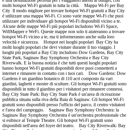
è una destinazione perfetta per i viaggiatori attenti al budget, con
molti hotspot Wi-Fi gratuiti in tutta la città. Mappa Wi-Fi per Bay
City Il modo migliore per trovare hotspot Wi-Fi gratuiti a Bay City
è utilizzare una mappa Wi-Fi. Ci sono varie mappe Wi-Fi che puoi
utilizzare per individuare gli hotspot Wi-Fi disponibili vicino a te.
Alcune delle mappe Wi-Fi più popolari includono Wi-Fi Space,
WifiMapper e WeFi. Queste mappe non solo ti aiuteranno a trovare
hotspot Wi-Fi vicino a te, ma ti informeranno anche sulla loro
velocità e sicurezza. Hotspot nei luoghi popolari Bay City ha
molti luoghi popolari che devi visitare durante il tuo viaggio. I
luoghi più popolari a Bay City includono Dow Gardens, Bay City
State Park, Saginaw Bay Symphony Orchestra e Bay City
Riverwalk. E la buona notizia è che tutti questi luoghi popolari
hanno hotspot Wi-Fi gratuiti disponibili dove puoi connetterti a
internet e rimanere in contatto con i tuoi cari. Dow Gardens: Dow
Gardens è un giardino botanico di 110 acri composto da vari
giardini, laghetti e mostre di sculture. Gli hotspot Wi-Fi gratuiti sono
disponibili in tutto il giardino per i visitatori per rimanere connessi.
Bay City State Park: Bay City State Park è un'area di ricreazione
pubblica situata sulla riva della Baia di Saginaw. Gli hotspot Wi-Fi
gratuiti sono disponibili presso l'ufficio del parco, il centro visitatori
e l'area del campeggio. Saginaw Bay Symphony Orchestra: la
Saginaw Bay Symphony Orchestra è un'orchestra professionale che
si esibisce al Temple Theatre. Gli hotspot Wi-Fi gratuiti sono
disponibili nell'area del foyer del teatro. Bay City Riverwalk: Bay