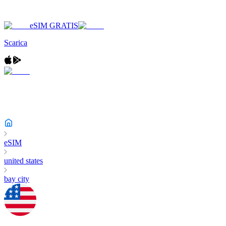
eSIM GRATIS
Scarica
eSIM
united states
bay city