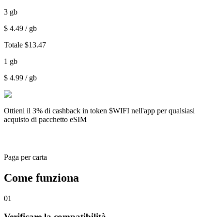
3
gb
$
4.49
/ gb
Totale
$
13.47
1
gb
$
4.99
/ gb
Ottieni il
3% di cashback
in token $WIFI nell'app per qualsiasi
acquisto di pacchetto eSIM
Paga per carta
Come funziona
01
Verificare la compatibilità