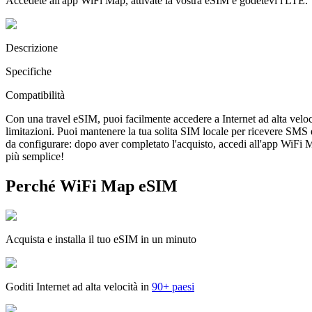
Accedete all'app WiFi Map, attivate la vostra eSIM e godetevi l'LTE.
Descrizione
Specifiche
Compatibilità
Con una travel eSIM, puoi facilmente accedere a Internet ad alta veloc
limitazioni. Puoi mantenere la tua solita SIM locale per ricevere SMS
da configurare: dopo aver completato l'acquisto, accedi all'app WiFi Map
più semplice!
Perché WiFi Map eSIM
Acquista e installa il tuo eSIM in un minuto
Goditi Internet ad alta velocità in
90+ paesi