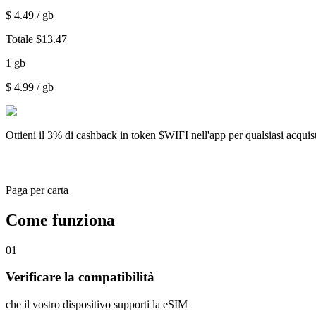
$
4.49
/ gb
Totale
$
13.47
1
gb
$
4.99
/ gb
Ottieni il
3% di cashback
in token $WIFI nell'app per qualsiasi acqui
Paga per carta
Come funziona
01
Verificare la compatibilità
che il vostro dispositivo supporti la eSIM