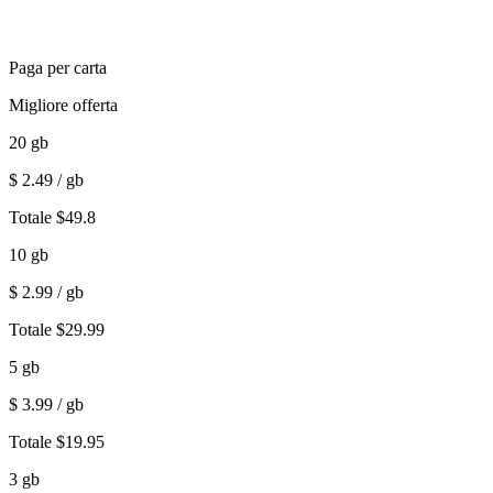
Paga per carta
Migliore offerta
20
gb
$
2.49
/ gb
Totale
$
49.8
10
gb
$
2.99
/ gb
Totale
$
29.99
5
gb
$
3.99
/ gb
Totale
$
19.95
3
gb