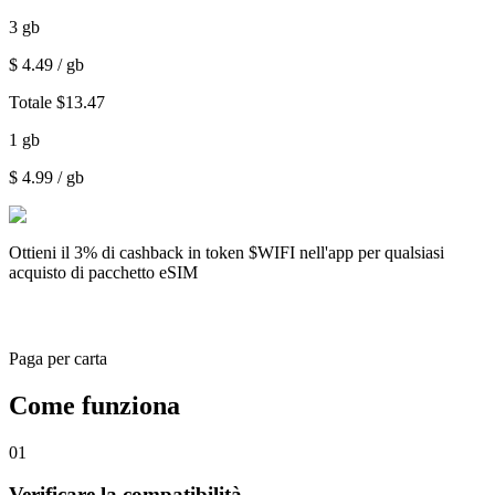
3
gb
$
4.49
/ gb
Totale
$
13.47
1
gb
$
4.99
/ gb
Ottieni il
3% di cashback
in token $WIFI nell'app per qualsiasi
acquisto di pacchetto eSIM
Paga per carta
Come funziona
01
Verificare la compatibilità