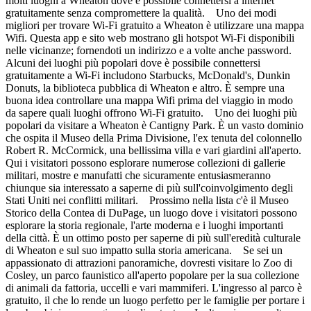
molti luoghi a Wheaton dove è possibile connettersi a internet
gratuitamente senza compromettere la qualità. Uno dei modi
migliori per trovare Wi-Fi gratuito a Wheaton è utilizzare una mappa
Wifi. Questa app e sito web mostrano gli hotspot Wi-Fi disponibili
nelle vicinanze; fornendoti un indirizzo e a volte anche password.
Alcuni dei luoghi più popolari dove è possibile connettersi
gratuitamente a Wi-Fi includono Starbucks, McDonald's, Dunkin
Donuts, la biblioteca pubblica di Wheaton e altro. È sempre una
buona idea controllare una mappa Wifi prima del viaggio in modo
da sapere quali luoghi offrono Wi-Fi gratuito. Uno dei luoghi più
popolari da visitare a Wheaton è Cantigny Park. È un vasto dominio
che ospita il Museo della Prima Divisione, l'ex tenuta del colonnello
Robert R. McCormick, una bellissima villa e vari giardini all'aperto.
Qui i visitatori possono esplorare numerose collezioni di gallerie
militari, mostre e manufatti che sicuramente entusiasmeranno
chiunque sia interessato a saperne di più sull'coinvolgimento degli
Stati Uniti nei conflitti militari. Prossimo nella lista c'è il Museo
Storico della Contea di DuPage, un luogo dove i visitatori possono
esplorare la storia regionale, l'arte moderna e i luoghi importanti
della città. È un ottimo posto per saperne di più sull'eredità culturale
di Wheaton e sul suo impatto sulla storia americana. Se sei un
appassionato di attrazioni panoramiche, dovresti visitare lo Zoo di
Cosley, un parco faunistico all'aperto popolare per la sua collezione
di animali da fattoria, uccelli e vari mammiferi. L'ingresso al parco è
gratuito, il che lo rende un luogo perfetto per le famiglie per portare i