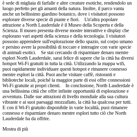
è sede di migliaia di farfalle e altre creature esotiche, rendendolo un
luogo perfetto per gli amanti della natura. Inoltre, il parco vanta
anche un bellissimo giardino botanico, dove i visitatori possono
esplorare diverse specie di piante e fiori. Un'altra popolare
attrazione a North Lauderdale è il Museo della Scoperta e della
Scienza. Il museo presenta diverse mostre interattive e display che
esplorano vari aspetti della scienza e della tecnologia. I visitatori
possono apprendere sull'esplorazione dello spazio, sul corpo umano
e persino avere la possibilità di toccare e interagire con varie specie
di animali esotici. Se stai cercando di risparmiare denaro mentre
esplori North Lauderdale, sarai felice di sapere che la città ha diversi
hotspot Wi-Fi gratuiti in tutta la città. Utilizzando la mappa wifi,
puoi rapidamente individuare questi hotspot e rimanere connesso
mentre esplori la città. Puoi anche visitare caffè, ristoranti e
biblioteche locali, poiché la maggior parte di essi offre connessioni
Wi-Fi gratuite ai propri clienti. In conclusione, North Lauderdale è
una bellissima città che offre infinite opportunità di esplorazione e
avventura. Dalle sue attrazioni di livello mondiale alla sua cultura
vibrante e ai suoi paesaggi mozzafiato, la città ha qualcosa per tutti.
E con il Wi-Fi gratuito disponibile in varie località, puoi rimanere
connesso e risparmiare denaro mentre esplori tutto ciò che North
Lauderdale ha da offrire.
Mostra di più