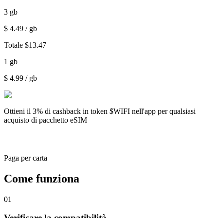
3
gb
$
4.49
/ gb
Totale
$
13.47
1
gb
$
4.99
/ gb
Ottieni il
3% di cashback
in token $WIFI nell'app per qualsiasi
acquisto di pacchetto eSIM
Paga per carta
Come funziona
01
Verificare la compatibilità