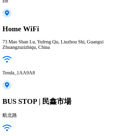
zlh
Home WiFi
73 Mao Shan Lu, Yufeng Qu, Liuzhou Shi, Guangxi
Zhuangzuzizhiqu, China
Tenda_1AA9A8
BUS STOP | 民鑫市場
航北路