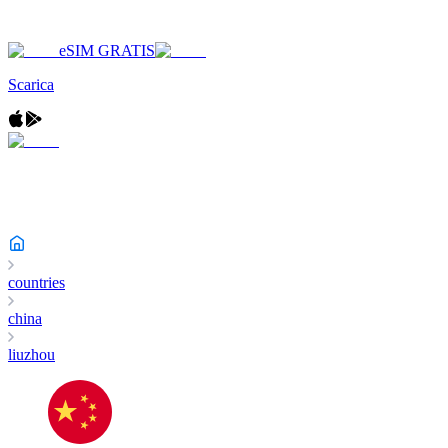
eSIM GRATIS
Scarica
countries
china
liuzhou