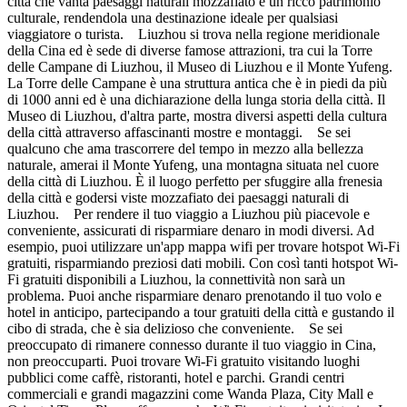
città che vanta paesaggi naturali mozzafiato e un ricco patrimonio
culturale, rendendola una destinazione ideale per qualsiasi
viaggiatore o turista. Liuzhou si trova nella regione meridionale
della Cina ed è sede di diverse famose attrazioni, tra cui la Torre
delle Campane di Liuzhou, il Museo di Liuzhou e il Monte Yufeng.
La Torre delle Campane è una struttura antica che è in piedi da più
di 1000 anni ed è una dichiarazione della lunga storia della città. Il
Museo di Liuzhou, d'altra parte, mostra diversi aspetti della cultura
della città attraverso affascinanti mostre e montaggi. Se sei
qualcuno che ama trascorrere del tempo in mezzo alla bellezza
naturale, amerai il Monte Yufeng, una montagna situata nel cuore
della città di Liuzhou. È il luogo perfetto per sfuggire alla frenesia
della città e godersi viste mozzafiato dei paesaggi naturali di
Liuzhou. Per rendere il tuo viaggio a Liuzhou più piacevole e
conveniente, assicurati di risparmiare denaro in modi diversi. Ad
esempio, puoi utilizzare un'app mappa wifi per trovare hotspot Wi-Fi
gratuiti, risparmiando preziosi dati mobili. Con così tanti hotspot Wi-
Fi gratuiti disponibili a Liuzhou, la connettività non sarà un
problema. Puoi anche risparmiare denaro prenotando il tuo volo e
hotel in anticipo, partecipando a tour gratuiti della città e gustando il
cibo di strada, che è sia delizioso che conveniente. Se sei
preoccupato di rimanere connesso durante il tuo viaggio in Cina,
non preoccuparti. Puoi trovare Wi-Fi gratuito visitando luoghi
pubblici come caffè, ristoranti, hotel e parchi. Grandi centri
commerciali e grandi magazzini come Wanda Plaza, City Mall e