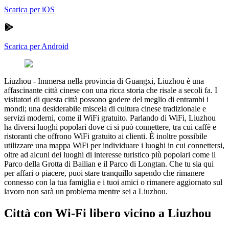
Scarica per iOS
Scarica per Android
Liuzhou
-
Immersa nella provincia di Guangxi, Liuzhou è una
affascinante città cinese con una ricca storia che risale a secoli fa. I
visitatori di questa città possono godere del meglio di entrambi i
mondi; una desiderabile miscela di cultura cinese tradizionale e
servizi moderni, come il WiFi gratuito. Parlando di WiFi, Liuzhou
ha diversi luoghi popolari dove ci si può connettere, tra cui caffè e
ristoranti che offrono WiFi gratuito ai clienti. È inoltre possibile
utilizzare una mappa WiFi per individuare i luoghi in cui connettersi,
oltre ad alcuni dei luoghi di interesse turistico più popolari come il
Parco della Grotta di Bailian e il Parco di Longtan. Che tu sia qui
per affari o piacere, puoi stare tranquillo sapendo che rimanere
connesso con la tua famiglia e i tuoi amici o rimanere aggiornato sul
lavoro non sarà un problema mentre sei a Liuzhou.
Città con Wi-Fi libero vicino a Liuzhou