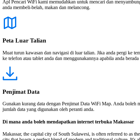
Apl Pencari WiFi kami memudahkan untuk mencari dan menyambung ke
anda membeli-belah, makan dan melancong.
Peta Luar Talian
Muat turun kawasan dan navigasi di luar talian. Jika anda pergi ke 
ke telefon atau tablet anda dan menggunakannya apabila anda berada di
Penjimat Data
Gunakan kurang data dengan Penjimat Data WiFi Map. Anda boleh m
jumlah data yang digunakan oleh peranti anda.
Di mana anda boleh mendapatkan internet terbuka Makassar
Makassar, the capital city of South Sulawesi, is often referred to as th
city that boasts a perfect blend of modern and traditional culture. It's