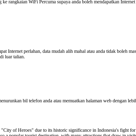
 rangkaian WiFi Percuma supaya anda boleh mendapatkan Internet ya
tempat Internet perlahan, data mudah alih mahal atau anda tidak boleh
 luar talian.
enurunkan bil telefon anda atau memuatkan halaman web dengan leb
e "City of Heroes" due to its historic significance in Indonesia's fight f
 also a popular tourist destination, with many attractions that draw in v