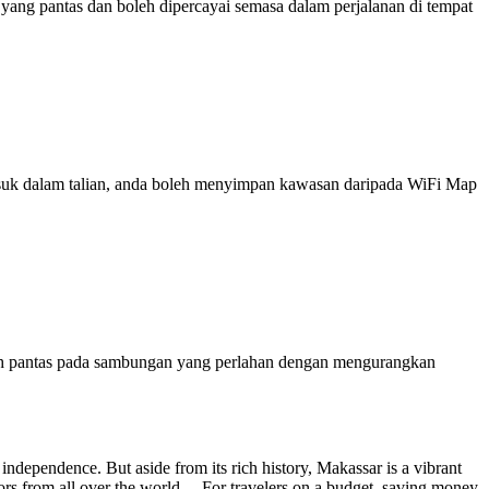
ng pantas dan boleh dipercayai semasa dalam perjalanan di tempat
 masuk dalam talian, anda boleh menyimpan kawasan daripada WiFi Map
ih pantas pada sambungan yang perlahan dengan mengurangkan
or independence. But aside from its rich history, Makassar is a vibrant
isitors from all over the world. For travelers on a budget, saving money