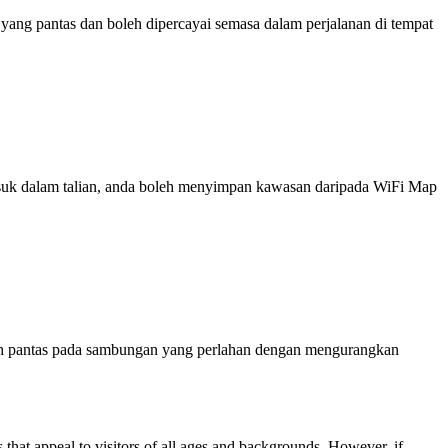
ng pantas dan boleh dipercayai semasa dalam perjalanan di tempat
 masuk dalam talian, anda boleh menyimpan kawasan daripada WiFi Map
ih pantas pada sambungan yang perlahan dengan mengurangkan
s that appeal to visitors of all ages and backgrounds. However, if