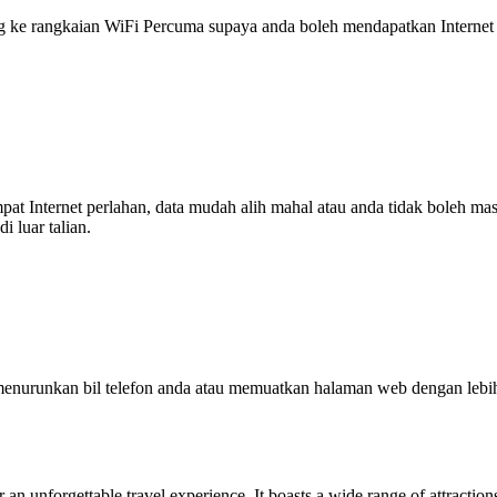
 rangkaian WiFi Percuma supaya anda boleh mendapatkan Internet ya
tempat Internet perlahan, data mudah alih mahal atau anda tidak boleh
 luar talian.
enurunkan bil telefon anda atau memuatkan halaman web dengan leb
r an unforgettable travel experience. It boasts a wide range of attraction