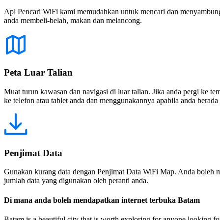
Apl Pencari WiFi kami memudahkan untuk mencari dan menyambung ke
anda membeli-belah, makan dan melancong.
Peta Luar Talian
Muat turun kawasan dan navigasi di luar talian. Jika anda pergi ke 
ke telefon atau tablet anda dan menggunakannya apabila anda berada di
Penjimat Data
Gunakan kurang data dengan Penjimat Data WiFi Map. Anda boleh m
jumlah data yang digunakan oleh peranti anda.
Di mana anda boleh mendapatkan internet terbuka Batam
Batam is a beautiful city that is worth exploring for anyone looking fo