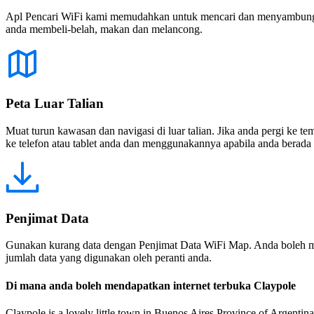
Apl Pencari WiFi kami memudahkan untuk mencari dan menyambung ke
anda membeli-belah, makan dan melancong.
Peta Luar Talian
Muat turun kawasan dan navigasi di luar talian. Jika anda pergi ke 
ke telefon atau tablet anda dan menggunakannya apabila anda berada di
Penjimat Data
Gunakan kurang data dengan Penjimat Data WiFi Map. Anda boleh m
jumlah data yang digunakan oleh peranti anda.
Di mana anda boleh mendapatkan internet terbuka Claypole
Claypole is a lovely little town in Buenos Aires Province of Argentina.