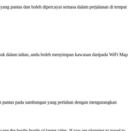
ng pantas dan boleh dipercayai semasa dalam perjalanan di tempat
 masuk dalam talian, anda boleh menyimpan kawasan daripada WiFi Map
ih pantas pada sambungan yang perlahan dengan mengurangkan
e the hustle-bustle of larger cities. If you are planning to travel to