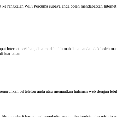
 rangkaian WiFi Percuma supaya anda boleh mendapatkan Internet ya
tempat Internet perlahan, data mudah alih mahal atau anda tidak boleh
 luar talian.
enurunkan bil telefon anda atau memuatkan halaman web dengan leb
 No wonder it has gained popularity among the tourists who wish to escap