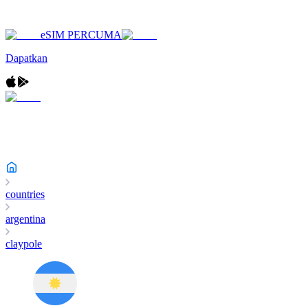
eSIM PERCUMA
Dapatkan
countries
argentina
claypole