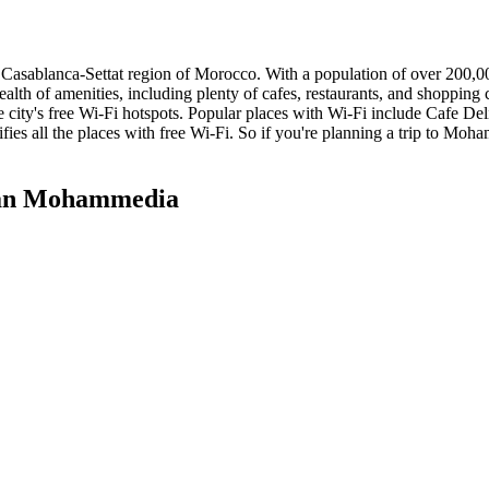
Casablanca-Settat region of Morocco. With a population of over 200,000, 
 wealth of amenities, including plenty of cafes, restaurants, and shoppi
he city's free Wi-Fi hotspots. Popular places with Wi-Fi include Cafe 
ifies all the places with free Wi-Fi. So if you're planning a trip to Mo
ran Mohammedia