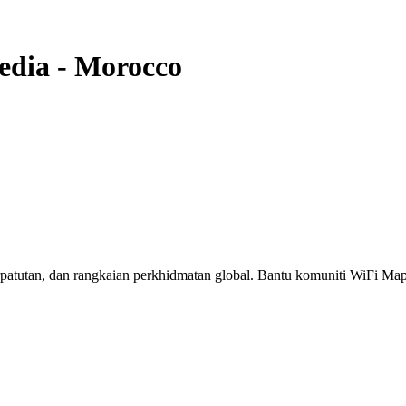
dia
-
Morocco
erpatutan, dan rangkaian perkhidmatan global. Bantu komuniti WiFi M