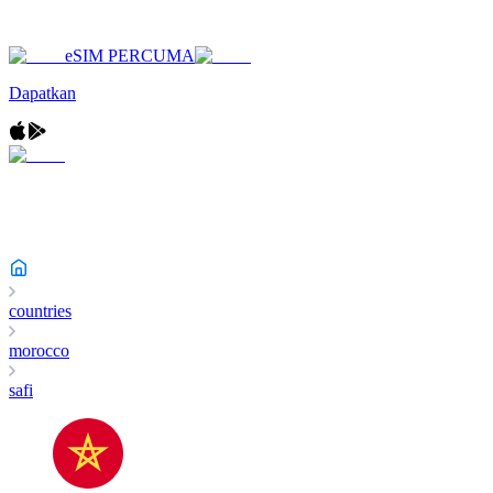
eSIM PERCUMA
Dapatkan
countries
morocco
safi