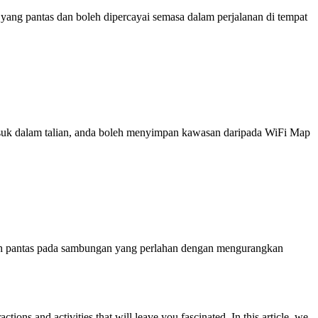
ng pantas dan boleh dipercayai semasa dalam perjalanan di tempat
 masuk dalam talian, anda boleh menyimpan kawasan daripada WiFi Map
ih pantas pada sambungan yang perlahan dengan mengurangkan
actions and activities that will leave you fascinated. In this article, we