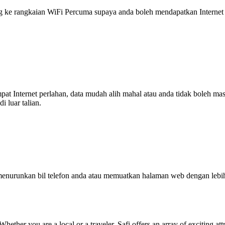
 rangkaian WiFi Percuma supaya anda boleh mendapatkan Internet ya
tempat Internet perlahan, data mudah alih mahal atau anda tidak boleh
 luar talian.
enurunkan bil telefon anda atau memuatkan halaman web dengan leb
hether you are a local or a traveler, Safi offers an array of exciting attr