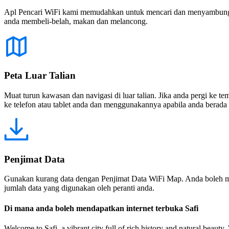
Apl Pencari WiFi kami memudahkan untuk mencari dan menyambung ke
anda membeli-belah, makan dan melancong.
Peta Luar Talian
Muat turun kawasan dan navigasi di luar talian. Jika anda pergi ke 
ke telefon atau tablet anda dan menggunakannya apabila anda berada di
Penjimat Data
Gunakan kurang data dengan Penjimat Data WiFi Map. Anda boleh m
jumlah data yang digunakan oleh peranti anda.
Di mana anda boleh mendapatkan internet terbuka Safi
Welcome to Safi, a vibrant city full of rich history and natural beauty. W