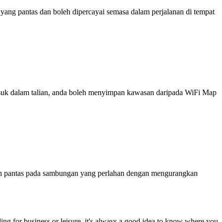
ng pantas dan boleh dipercayai semasa dalam perjalanan di tempat
 masuk dalam talian, anda boleh menyimpan kawasan daripada WiFi Map
ih pantas pada sambungan yang perlahan dengan mengurangkan
eling for business or leisure, it's always a good idea to know where you