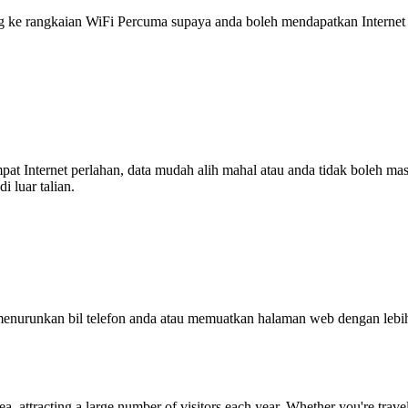
 rangkaian WiFi Percuma supaya anda boleh mendapatkan Internet ya
tempat Internet perlahan, data mudah alih mahal atau anda tidak boleh
 luar talian.
enurunkan bil telefon anda atau memuatkan halaman web dengan leb
ea, attracting a large number of visitors each year. Whether you're trav