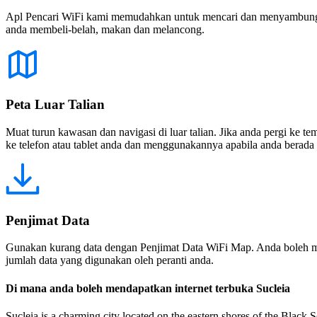
Apl Pencari WiFi kami memudahkan untuk mencari dan menyambung ke
anda membeli-belah, makan dan melancong.
Peta Luar Talian
Muat turun kawasan dan navigasi di luar talian. Jika anda pergi ke 
ke telefon atau tablet anda dan menggunakannya apabila anda berada di
Penjimat Data
Gunakan kurang data dengan Penjimat Data WiFi Map. Anda boleh m
jumlah data yang digunakan oleh peranti anda.
Di mana anda boleh mendapatkan internet terbuka Sucleia
Sucleia is a charming city located on the eastern shores of the Black S