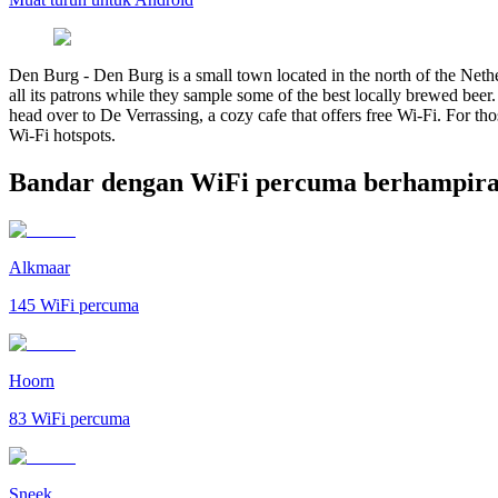
Den Burg
-
Den Burg is a small town located in the north of the Nether
all its patrons while they sample some of the best locally brewed beer. T
head over to De Verrassing, a cozy cafe that offers free Wi-Fi. For th
Wi-Fi hotspots.
Bandar dengan WiFi percuma berhampir
Alkmaar
145
WiFi percuma
Hoorn
83
WiFi percuma
Sneek