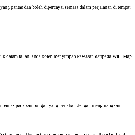
ng pantas dan boleh dipercayai semasa dalam perjalanan di tempat
 masuk dalam talian, anda boleh menyimpan kawasan daripada WiFi Map
ih pantas pada sambungan yang perlahan dengan mengurangkan
etherlands. This picturesque town is the largest on the island and