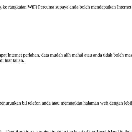
 rangkaian WiFi Percuma supaya anda boleh mendapatkan Internet ya
tempat Internet perlahan, data mudah alih mahal atau anda tidak boleh
 luar talian.
enurunkan bil telefon anda atau memuatkan halaman web dengan leb
 Den Burg is a charming town in the heart of the Texel Island in the N