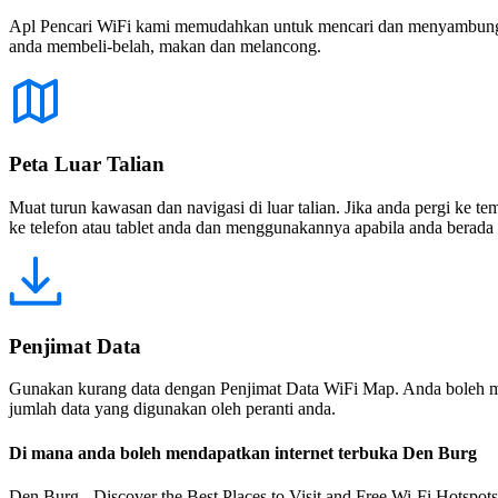
Apl Pencari WiFi kami memudahkan untuk mencari dan menyambung ke
anda membeli-belah, makan dan melancong.
Peta Luar Talian
Muat turun kawasan dan navigasi di luar talian. Jika anda pergi ke 
ke telefon atau tablet anda dan menggunakannya apabila anda berada di
Penjimat Data
Gunakan kurang data dengan Penjimat Data WiFi Map. Anda boleh m
jumlah data yang digunakan oleh peranti anda.
Di mana anda boleh mendapatkan internet terbuka Den Burg
Den Burg - Discover the Best Places to Visit and Free Wi-Fi Hotspots!