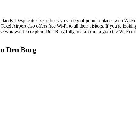
lands. Despite its size, it boasts a variety of popular places with Wi-Fi
exel Airport also offers free Wi-Fi to all their visitors. If you're lookin
ose who want to explore Den Burg fully, make sure to grab the Wi-Fi map f
an Den Burg