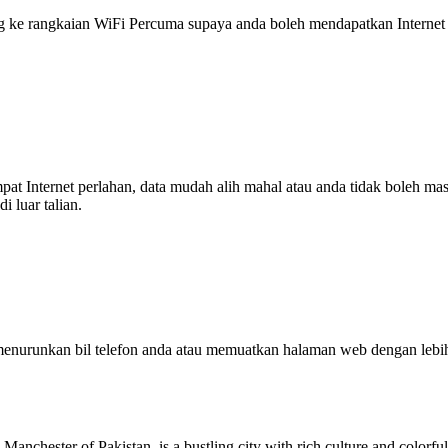
 rangkaian WiFi Percuma supaya anda boleh mendapatkan Internet ya
tempat Internet perlahan, data mudah alih mahal atau anda tidak boleh
 luar talian.
enurunkan bil telefon anda atau memuatkan halaman web dengan leb
ester of Pakistan, is a bustling city with rich culture and colorful histo