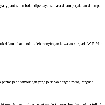
ng pantas dan boleh dipercayai semasa dalam perjalanan di tempat
 masuk dalam talian, anda boleh menyimpan kawasan daripada WiFi Map
ih pantas pada sambungan yang perlahan dengan mengurangkan
ry. It is not only a city of textile factories but also a place full of