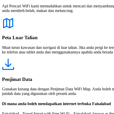
Apl Pencari WiFi kami memudahkan untuk mencari dan menyambung ke
anda membeli-belah, makan dan melancong.
Peta Luar Talian
Muat turun kawasan dan navigasi di luar talian. Jika anda pergi ke 
ke telefon atau tablet anda dan menggunakannya apabila anda berada di
Penjimat Data
Gunakan kurang data dengan Penjimat Data WiFi Map. Anda boleh m
jumlah data yang digunakan oleh peranti anda.
Di mana anda boleh mendapatkan internet terbuka Faisalabad
Faisalabad - Travel Smart with Free Wi-Fi Faisalabad, known as the Manch