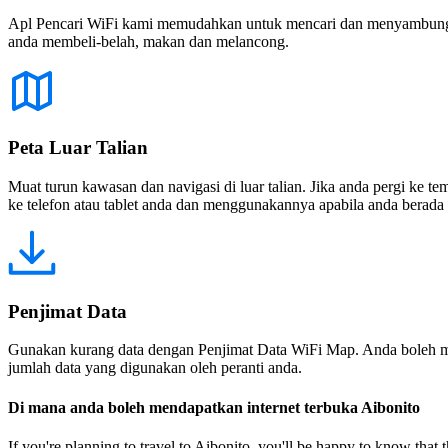
Apl Pencari WiFi kami memudahkan untuk mencari dan menyambung ke
anda membeli-belah, makan dan melancong.
Peta Luar Talian
Muat turun kawasan dan navigasi di luar talian. Jika anda pergi ke 
ke telefon atau tablet anda dan menggunakannya apabila anda berada di
Penjimat Data
Gunakan kurang data dengan Penjimat Data WiFi Map. Anda boleh m
jumlah data yang digunakan oleh peranti anda.
Di mana anda boleh mendapatkan internet terbuka Aibonito
If you're planning to travel to Aibonito, you'll be happy to know that