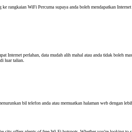
 rangkaian WiFi Percuma supaya anda boleh mendapatkan Internet ya
tempat Internet perlahan, data mudah alih mahal atau anda tidak boleh
 luar talian.
enurunkan bil telefon anda atau memuatkan halaman web dengan leb
 the city offers plenty of free Wi-Fi hotspots. Whether you're looking t