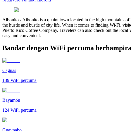
Aibonito
-
Aibonito is a quaint town located in the high mountains of 
the hustle and bustle of city life. When it comes to finding Wi-Fi, vi
Puerto Rico Coffee Company. Travelers can also check out the local Wi
easy and convenient.
Bandar dengan WiFi percuma berhampira
Caguas
139
WiFi percuma
Bayamón
124
WiFi percuma
Guaynabo