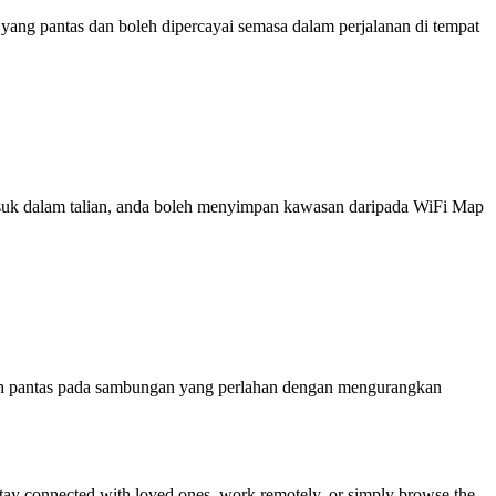
ng pantas dan boleh dipercayai semasa dalam perjalanan di tempat
 masuk dalam talian, anda boleh menyimpan kawasan daripada WiFi Map
ih pantas pada sambungan yang perlahan dengan mengurangkan
o stay connected with loved ones, work remotely, or simply browse the