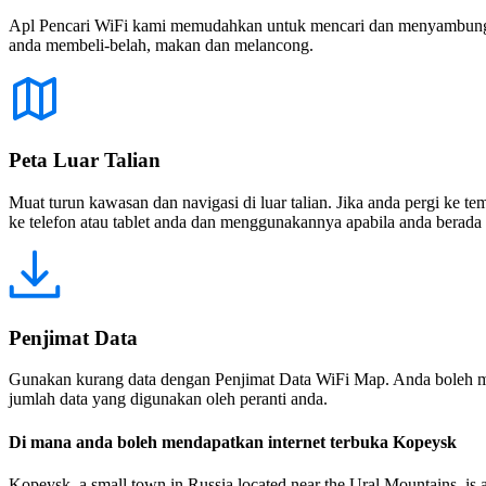
Apl Pencari WiFi kami memudahkan untuk mencari dan menyambung ke
anda membeli-belah, makan dan melancong.
Peta Luar Talian
Muat turun kawasan dan navigasi di luar talian. Jika anda pergi ke 
ke telefon atau tablet anda dan menggunakannya apabila anda berada di
Penjimat Data
Gunakan kurang data dengan Penjimat Data WiFi Map. Anda boleh m
jumlah data yang digunakan oleh peranti anda.
Di mana anda boleh mendapatkan internet terbuka Kopeysk
Kopeysk, a small town in Russia located near the Ural Mountains, is a