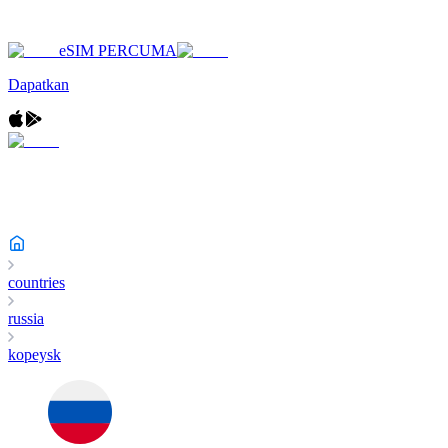
eSIM PERCUMA
Dapatkan
countries
russia
kopeysk