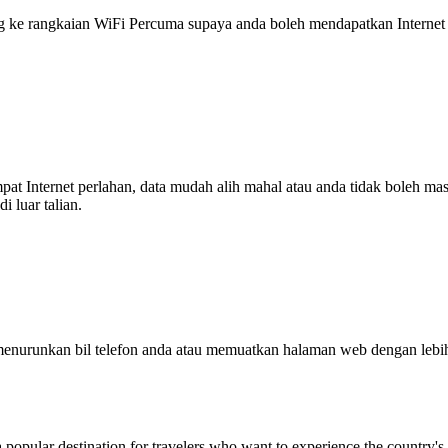
 rangkaian WiFi Percuma supaya anda boleh mendapatkan Internet ya
tempat Internet perlahan, data mudah alih mahal atau anda tidak boleh
 luar talian.
enurunkan bil telefon anda atau memuatkan halaman web dengan leb
 popular destination for travelers who want to experience the country's