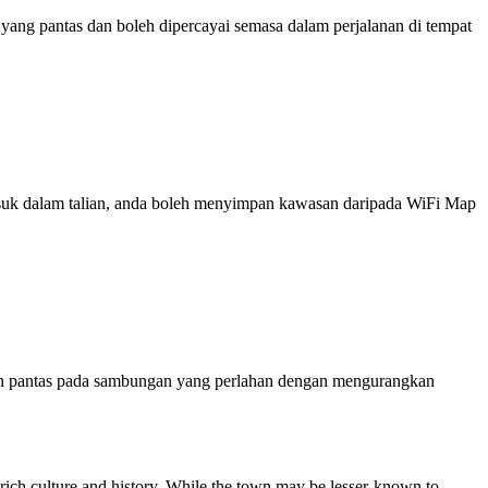
ng pantas dan boleh dipercayai semasa dalam perjalanan di tempat
 masuk dalam talian, anda boleh menyimpan kawasan daripada WiFi Map
ih pantas pada sambungan yang perlahan dengan mengurangkan
 rich culture and history. While the town may be lesser-known to