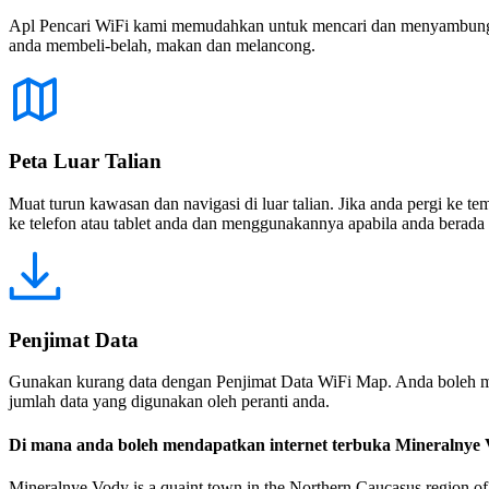
Apl Pencari WiFi kami memudahkan untuk mencari dan menyambung ke
anda membeli-belah, makan dan melancong.
Peta Luar Talian
Muat turun kawasan dan navigasi di luar talian. Jika anda pergi ke 
ke telefon atau tablet anda dan menggunakannya apabila anda berada di
Penjimat Data
Gunakan kurang data dengan Penjimat Data WiFi Map. Anda boleh m
jumlah data yang digunakan oleh peranti anda.
Di mana anda boleh mendapatkan internet terbuka Mineralnye
Mineralnye Vody is a quaint town in the Northern Caucasus region of 