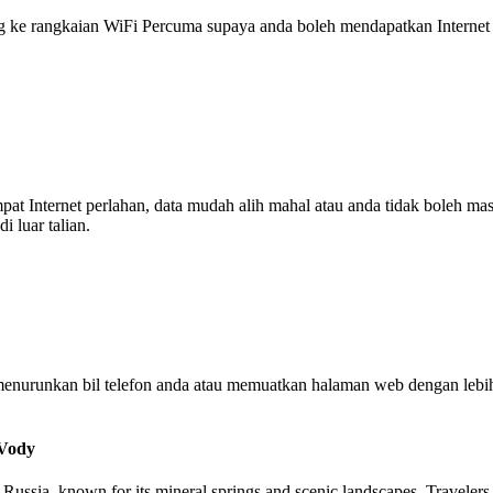
 rangkaian WiFi Percuma supaya anda boleh mendapatkan Internet ya
tempat Internet perlahan, data mudah alih mahal atau anda tidak boleh
 luar talian.
enurunkan bil telefon anda atau memuatkan halaman web dengan leb
 Vody
Russia, known for its mineral springs and scenic landscapes. Travelers