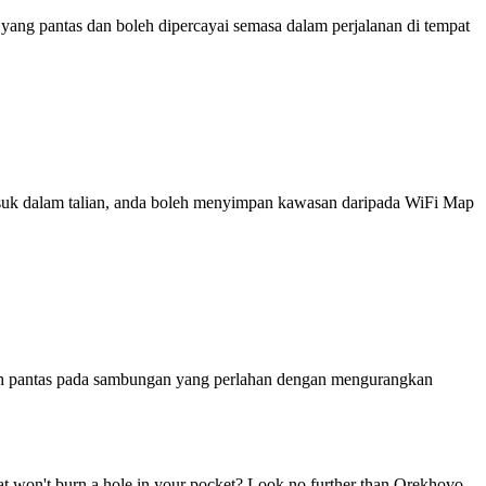
ng pantas dan boleh dipercayai semasa dalam perjalanan di tempat
 masuk dalam talian, anda boleh menyimpan kawasan daripada WiFi Map
ih pantas pada sambungan yang perlahan dengan mengurangkan
at won't burn a hole in your pocket? Look no further than Orekhovo-