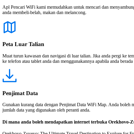
Apl Pencari WiFi kami memudahkan untuk mencari dan menyambung ke
anda membeli-belah, makan dan melancong.
Peta Luar Talian
Muat turun kawasan dan navigasi di luar talian. Jika anda pergi ke 
ke telefon atau tablet anda dan menggunakannya apabila anda berada di
Penjimat Data
Gunakan kurang data dengan Penjimat Data WiFi Map. Anda boleh m
jumlah data yang digunakan oleh peranti anda.
Di mana anda boleh mendapatkan internet terbuka Orekhovo-
Orekhovo-Zuyevo: The Ultimate Travel Destination to Explore for Free