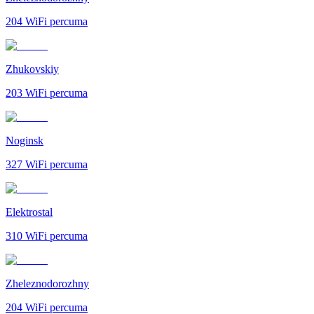
204
WiFi percuma
Zhukovskiy
203
WiFi percuma
Noginsk
327
WiFi percuma
Elektrostal
310
WiFi percuma
Zheleznodorozhny
204
WiFi percuma