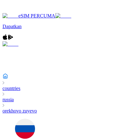
eSIM PERCUMA
Dapatkan
countries
russia
orekhovo zuyevo