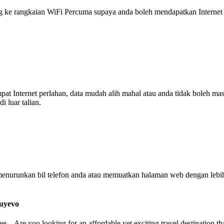
 rangkaian WiFi Percuma supaya anda boleh mendapatkan Internet ya
tempat Internet perlahan, data mudah alih mahal atau anda tidak boleh
 luar talian.
enurunkan bil telefon anda atau memuatkan halaman web dengan leb
Zuyevo
 Are you looking for an affordable yet exciting travel destination th