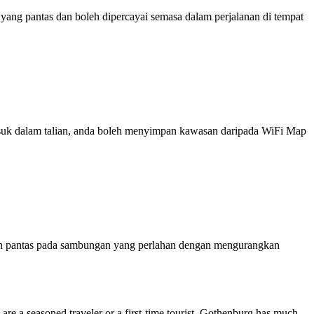
ng pantas dan boleh dipercayai semasa dalam perjalanan di tempat
 masuk dalam talian, anda boleh menyimpan kawasan daripada WiFi Map
ih pantas pada sambungan yang perlahan dengan mengurangkan
re a seasoned traveler or a first-time tourist, Gothenburg has much