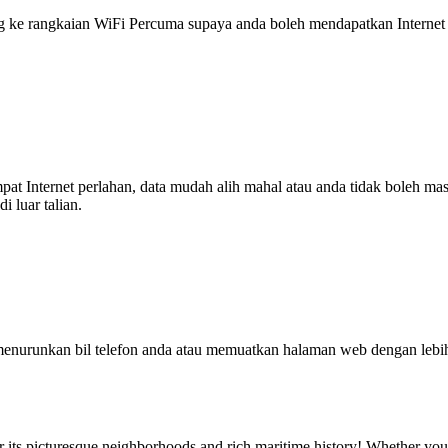
 rangkaian WiFi Percuma supaya anda boleh mendapatkan Internet ya
tempat Internet perlahan, data mudah alih mahal atau anda tidak boleh
 luar talian.
enurunkan bil telefon anda atau memuatkan halaman web dengan leb
ts picturesque neighborhoods and rich maritime history! Whether you a