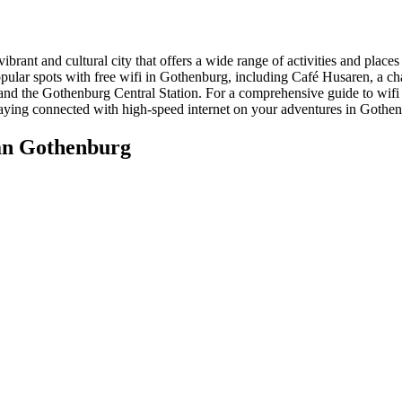
rant and cultural city that offers a wide range of activities and places o
opular spots with free wifi in Gothenburg, including Café Husaren, a cha
nd the Gothenburg Central Station. For a comprehensive guide to wifi h
 staying connected with high-speed internet on your adventures in Gothe
an Gothenburg