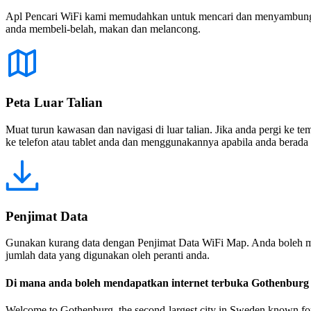
Apl Pencari WiFi kami memudahkan untuk mencari dan menyambung ke
anda membeli-belah, makan dan melancong.
Peta Luar Talian
Muat turun kawasan dan navigasi di luar talian. Jika anda pergi ke 
ke telefon atau tablet anda dan menggunakannya apabila anda berada di
Penjimat Data
Gunakan kurang data dengan Penjimat Data WiFi Map. Anda boleh m
jumlah data yang digunakan oleh peranti anda.
Di mana anda boleh mendapatkan internet terbuka Gothenburg
Welcome to Gothenburg, the second-largest city in Sweden known for i