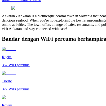
Ankaran
-
Ankaran is a picturesque coastal town in Slovenia that boas
delicious seafood. When you're not exploring the town's surroundings 
online activities. The town offers a range of cafes, restaurants, and p
visit Ankaran and stay connected with ease!
Bandar dengan WiFi percuma berhampir
Rijeka
352
WiFi percuma
Trieste
322
WiFi percuma
Rovinj