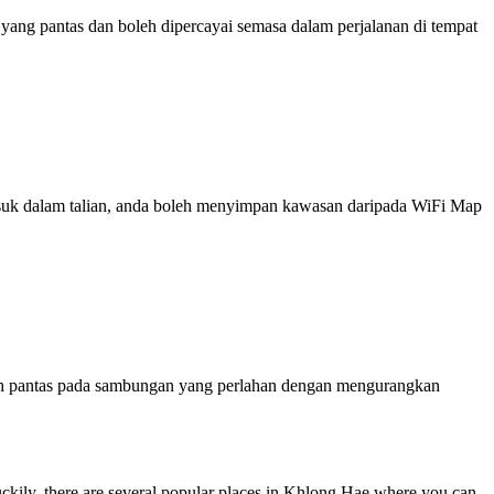
ng pantas dan boleh dipercayai semasa dalam perjalanan di tempat
 masuk dalam talian, anda boleh menyimpan kawasan daripada WiFi Map
ih pantas pada sambungan yang perlahan dengan mengurangkan
ckily, there are several popular places in Khlong Hae where you can