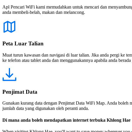
Apl Pencari WiFi kami memudahkan untuk mencari dan menyambung ke
anda membeli-belah, makan dan melancong.
Peta Luar Talian
Muat turun kawasan dan navigasi di luar talian. Jika anda pergi ke 
ke telefon atau tablet anda dan menggunakannya apabila anda berada di
Penjimat Data
Gunakan kurang data dengan Penjimat Data WiFi Map. Anda boleh m
jumlah data yang digunakan oleh peranti anda.
Di mana anda boleh mendapatkan internet terbuka Khlong Hae
When visiting Khlong Hae, you'll want to save money wherever you can