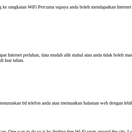
 rangkaian WiFi Percuma supaya anda boleh mendapatkan Internet ya
tempat Internet perlahan, data mudah alih mahal atau anda tidak boleh
 luar talian.
enurunkan bil telefon anda atau memuatkan halaman web dengan leb
. One way to do so is by finding free Wi-Fi spots around the city. Lu