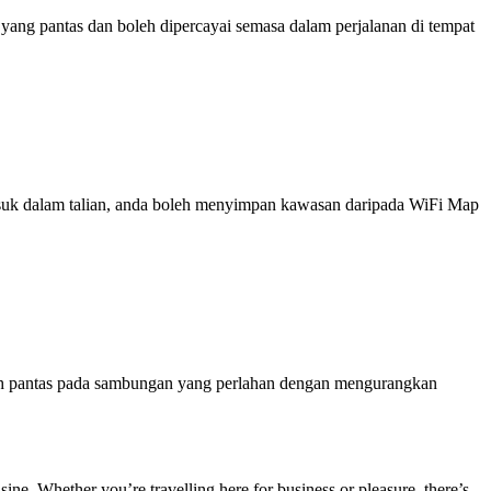
ng pantas dan boleh dipercayai semasa dalam perjalanan di tempat
 masuk dalam talian, anda boleh menyimpan kawasan daripada WiFi Map
ih pantas pada sambungan yang perlahan dengan mengurangkan
isine. Whether you’re travelling here for business or pleasure, there’s