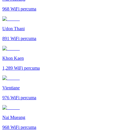
968
WiFi percuma
Udon Thani
891
WiFi percuma
Khon Kaen
1,289
WiFi percuma
Vientiane
976
WiFi percuma
Nai Mueang
968
WiFi percuma