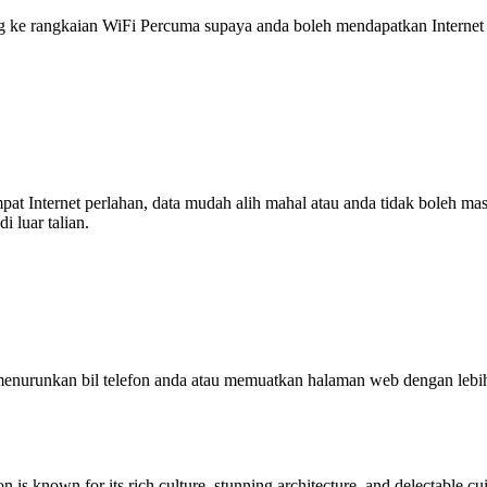
 rangkaian WiFi Percuma supaya anda boleh mendapatkan Internet ya
tempat Internet perlahan, data mudah alih mahal atau anda tidak boleh
 luar talian.
enurunkan bil telefon anda atau memuatkan halaman web dengan leb
on is known for its rich culture, stunning architecture, and delectable cu