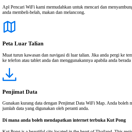
Apl Pencari WiFi kami memudahkan untuk mencari dan menyambung ke
anda membeli-belah, makan dan melancong.
Peta Luar Talian
Muat turun kawasan dan navigasi di luar talian. Jika anda pergi ke 
ke telefon atau tablet anda dan menggunakannya apabila anda berada di
Penjimat Data
Gunakan kurang data dengan Penjimat Data WiFi Map. Anda boleh m
jumlah data yang digunakan oleh peranti anda.
Di mana anda boleh mendapatkan internet terbuka Kut Pong
Kut Pong is a beautiful city located in the heart of Thailand. This regi