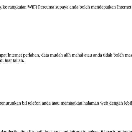
 rangkaian WiFi Percuma supaya anda boleh mendapatkan Internet ya
tempat Internet perlahan, data mudah alih mahal atau anda tidak boleh
 luar talian.
enurunkan bil telefon anda atau memuatkan halaman web dengan leb
r destination for both business and leisure travelers, it boasts an impre