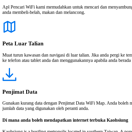
Apl Pencari WiFi kami memudahkan untuk mencari dan menyambung ke
anda membeli-belah, makan dan melancong.
Peta Luar Talian
Muat turun kawasan dan navigasi di luar talian. Jika anda pergi ke 
ke telefon atau tablet anda dan menggunakannya apabila anda berada di
Penjimat Data
Gunakan kurang data dengan Penjimat Data WiFi Map. Anda boleh m
jumlah data yang digunakan oleh peranti anda.
Di mana anda boleh mendapatkan internet terbuka Kaohsiung
Kaohsiung is a bustling metropolis located in southern Taiwan. A popula