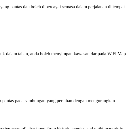
ng pantas dan boleh dipercayai semasa dalam perjalanan di tempat
 masuk dalam talian, anda boleh menyimpan kawasan daripada WiFi Map
ih pantas pada sambungan yang perlahan dengan mengurangkan
ssive array of attractions, from historic temples and night markets to