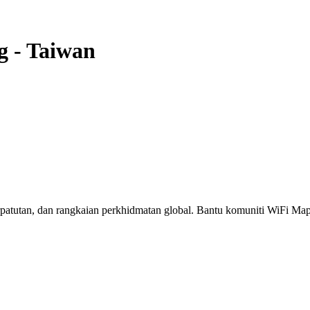
g
-
Taiwan
erpatutan, dan rangkaian perkhidmatan global. Bantu komuniti WiFi M