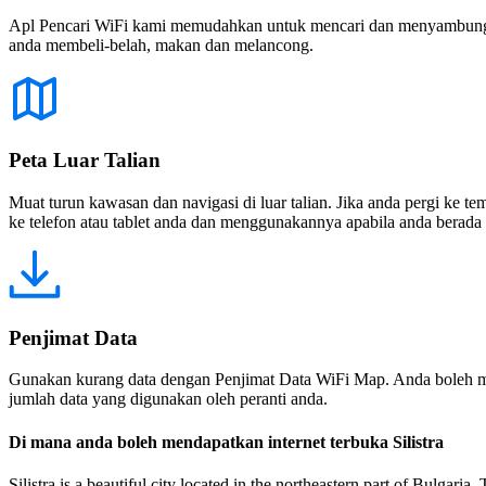
Apl Pencari WiFi kami memudahkan untuk mencari dan menyambung ke
anda membeli-belah, makan dan melancong.
Peta Luar Talian
Muat turun kawasan dan navigasi di luar talian. Jika anda pergi ke 
ke telefon atau tablet anda dan menggunakannya apabila anda berada di
Penjimat Data
Gunakan kurang data dengan Penjimat Data WiFi Map. Anda boleh m
jumlah data yang digunakan oleh peranti anda.
Di mana anda boleh mendapatkan internet terbuka Silistra
Silistra is a beautiful city located in the northeastern part of Bulgaria