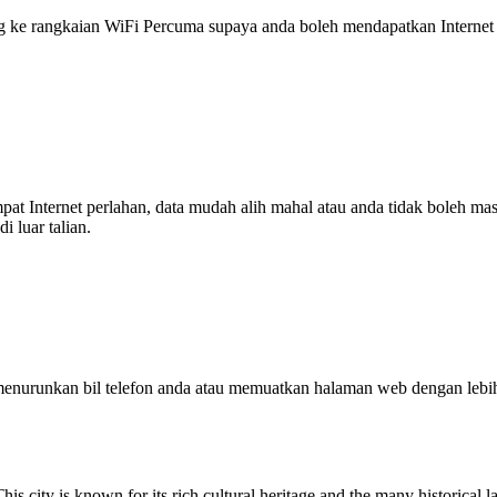
 rangkaian WiFi Percuma supaya anda boleh mendapatkan Internet ya
tempat Internet perlahan, data mudah alih mahal atau anda tidak boleh
 luar talian.
enurunkan bil telefon anda atau memuatkan halaman web dengan leb
. This city is known for its rich cultural heritage and the many historica