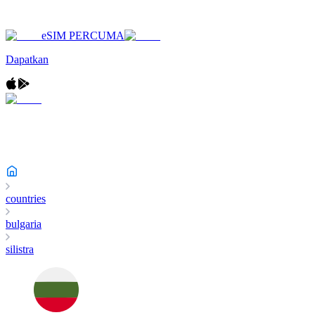
eSIM PERCUMA
Dapatkan
countries
bulgaria
silistra