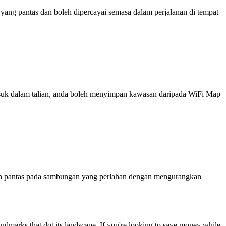
ng pantas dan boleh dipercayai semasa dalam perjalanan di tempat
 masuk dalam talian, anda boleh menyimpan kawasan daripada WiFi Map
ih pantas pada sambungan yang perlahan dengan mengurangkan
l landmarks that dot its landscape. If you're looking to save money while