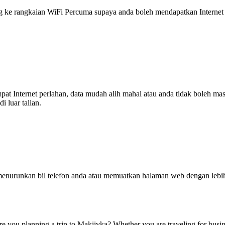
 rangkaian WiFi Percuma supaya anda boleh mendapatkan Internet ya
tempat Internet perlahan, data mudah alih mahal atau anda tidak boleh
 luar talian.
enurunkan bil telefon anda atau memuatkan halaman web dengan leb
you planning a trip to Makiivka? Whether you are traveling for busine