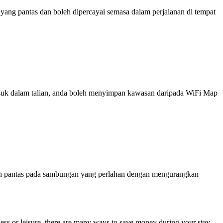
ng pantas dan boleh dipercayai semasa dalam perjalanan di tempat
 masuk dalam talian, anda boleh menyimpan kawasan daripada WiFi Map
ih pantas pada sambungan yang perlahan dengan mengurangkan
ss or leisure, there are many ways to save money during your stay.