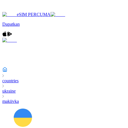
eSIM PERCUMA
Dapatkan
countries
ukraine
makiivka