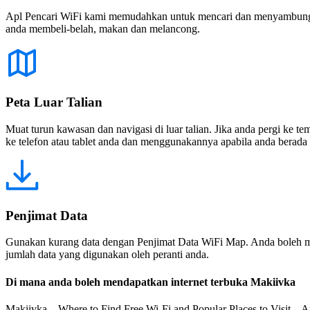
Apl Pencari WiFi kami memudahkan untuk mencari dan menyambung ke
anda membeli-belah, makan dan melancong.
Peta Luar Talian
Muat turun kawasan dan navigasi di luar talian. Jika anda pergi ke 
ke telefon atau tablet anda dan menggunakannya apabila anda berada di
Penjimat Data
Gunakan kurang data dengan Penjimat Data WiFi Map. Anda boleh m
jumlah data yang digunakan oleh peranti anda.
Di mana anda boleh mendapatkan internet terbuka Makiivka
Makiivka – Where to Find Free Wi-Fi and Popular Places to Visit Are 