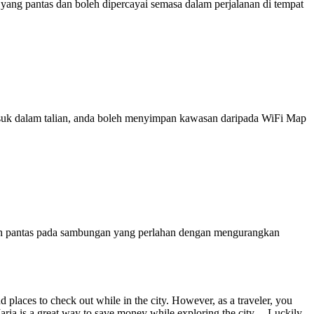
ng pantas dan boleh dipercayai semasa dalam perjalanan di tempat
 masuk dalam talian, anda boleh menyimpan kawasan daripada WiFi Map
ih pantas pada sambungan yang perlahan dengan mengurangkan
and places to check out while in the city. However, as a traveler, you
aria is a great way to save money while exploring the city. Luckily,