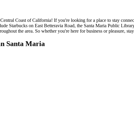
entral Coast of California! If you're looking for a place to stay connecte
clude Starbucks on East Betteravia Road, the Santa Maria Public Librar
hroughout the area. So whether you're here for business or pleasure, sta
n Santa Maria