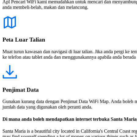
Apl Pencari WiFi kami memudahkan untuk mencari dan menyambung ke
anda membeli-belah, makan dan melancong.
Peta Luar Talian
Muat turun kawasan dan navigasi di luar talian. Jika anda pergi ke 
ke telefon atau tablet anda dan menggunakannya apabila anda berada di
Penjimat Data
Gunakan kurang data dengan Penjimat Data WiFi Map. Anda boleh m
jumlah data yang digunakan oleh peranti anda.
Di mana anda boleh mendapatkan internet terbuka Santa Maria
Santa Maria is a beautiful city located in California's Central Coast re
may find yourself spending a lot of money on various things such as 