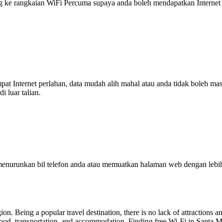
 rangkaian WiFi Percuma supaya anda boleh mendapatkan Internet ya
tempat Internet perlahan, data mudah alih mahal atau anda tidak boleh
 luar talian.
enurunkan bil telefon anda atau memuatkan halaman web dengan leb
gion. Being a popular travel destination, there is no lack of attractions 
food, transportation, and accommodation. Finding free Wi-Fi in Santa M