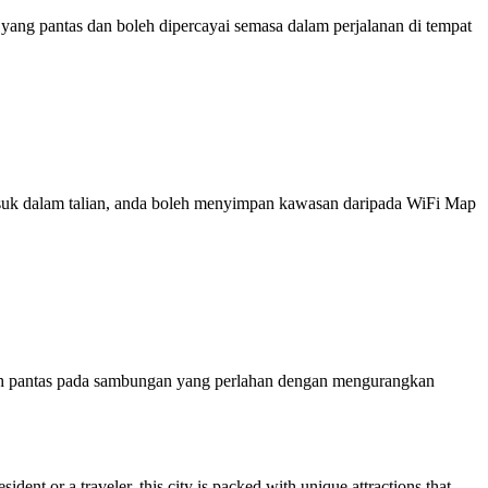
ng pantas dan boleh dipercayai semasa dalam perjalanan di tempat
 masuk dalam talian, anda boleh menyimpan kawasan daripada WiFi Map
ih pantas pada sambungan yang perlahan dengan mengurangkan
sident or a traveler, this city is packed with unique attractions that