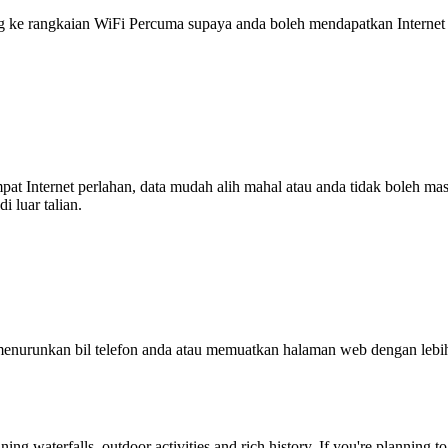
 rangkaian WiFi Percuma supaya anda boleh mendapatkan Internet ya
tempat Internet perlahan, data mudah alih mahal atau anda tidak boleh
 luar talian.
enurunkan bil telefon anda atau memuatkan halaman web dengan leb
ning waterfalls, outdoor activities and rich history. If you're planning to 