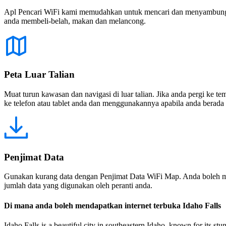
Apl Pencari WiFi kami memudahkan untuk mencari dan menyambung ke
anda membeli-belah, makan dan melancong.
Peta Luar Talian
Muat turun kawasan dan navigasi di luar talian. Jika anda pergi ke 
ke telefon atau tablet anda dan menggunakannya apabila anda berada di
Penjimat Data
Gunakan kurang data dengan Penjimat Data WiFi Map. Anda boleh m
jumlah data yang digunakan oleh peranti anda.
Di mana anda boleh mendapatkan internet terbuka Idaho Falls
Idaho Falls is a beautiful city in southeastern Idaho, known for its stun