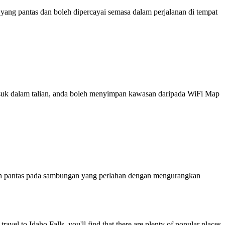
ng pantas dan boleh dipercayai semasa dalam perjalanan di tempat
 masuk dalam talian, anda boleh menyimpan kawasan daripada WiFi Map
ih pantas pada sambungan yang perlahan dengan mengurangkan
travel to Idaho Falls, you'll find that there are plenty of popular places