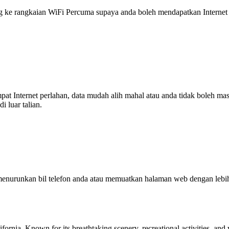
 rangkaian WiFi Percuma supaya anda boleh mendapatkan Internet ya
tempat Internet perlahan, data mudah alih mahal atau anda tidak boleh
 luar talian.
enurunkan bil telefon anda atau memuatkan halaman web dengan leb
fornia. Known for its breathtaking scenery, recreational activities, and 