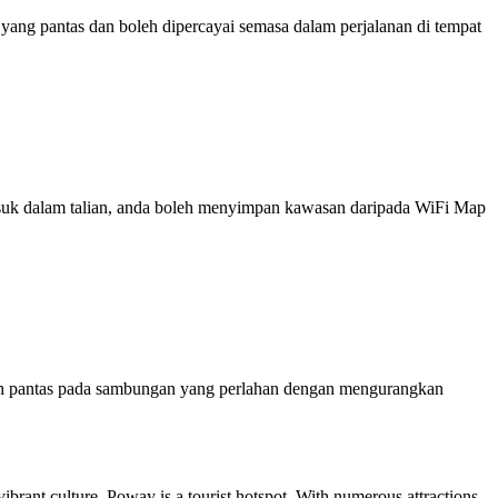
ng pantas dan boleh dipercayai semasa dalam perjalanan di tempat
 masuk dalam talian, anda boleh menyimpan kawasan daripada WiFi Map
ih pantas pada sambungan yang perlahan dengan mengurangkan
vibrant culture, Poway is a tourist hotspot. With numerous attractions