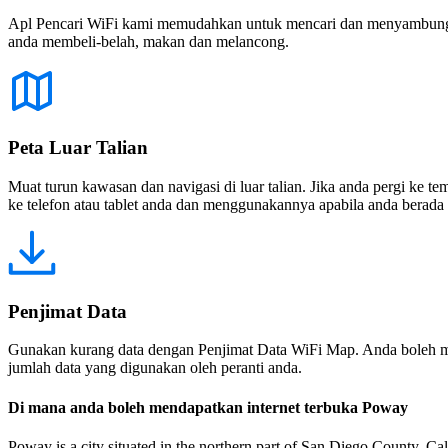
Apl Pencari WiFi kami memudahkan untuk mencari dan menyambung ke
anda membeli-belah, makan dan melancong.
Peta Luar Talian
Muat turun kawasan dan navigasi di luar talian. Jika anda pergi ke 
ke telefon atau tablet anda dan menggunakannya apabila anda berada di
Penjimat Data
Gunakan kurang data dengan Penjimat Data WiFi Map. Anda boleh m
jumlah data yang digunakan oleh peranti anda.
Di mana anda boleh mendapatkan internet terbuka Poway
Poway is a city situated in the northern part of San Diego County, Cali