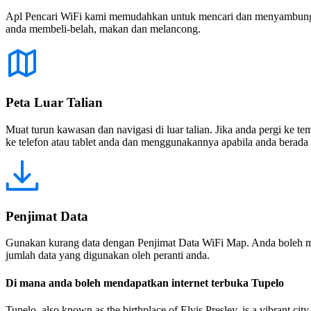
Apl Pencari WiFi kami memudahkan untuk mencari dan menyambung ke
anda membeli-belah, makan dan melancong.
Peta Luar Talian
Muat turun kawasan dan navigasi di luar talian. Jika anda pergi ke 
ke telefon atau tablet anda dan menggunakannya apabila anda berada di
Penjimat Data
Gunakan kurang data dengan Penjimat Data WiFi Map. Anda boleh m
jumlah data yang digunakan oleh peranti anda.
Di mana anda boleh mendapatkan internet terbuka Tupelo
Tupelo, also known as the birthplace of Elvis Presley, is a vibrant ci