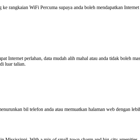
 rangkaian WiFi Percuma supaya anda boleh mendapatkan Internet ya
tempat Internet perlahan, data mudah alih mahal atau anda tidak boleh
 luar talian.
enurunkan bil telefon anda atau memuatkan halaman web dengan leb
ty in Mississippi. With a mix of small-town charm and big-city amenities,