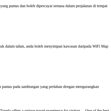
ng pantas dan boleh dipercayai semasa dalam perjalanan di tempat
 masuk dalam talian, anda boleh menyimpan kawasan daripada WiFi Map
ih pantas pada sambungan yang perlahan dengan mengurangkan
 Tupelo offers a unique travel experience for visitors. One of the best