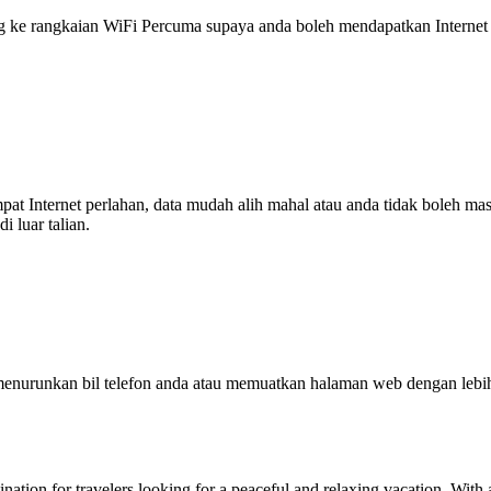
 rangkaian WiFi Percuma supaya anda boleh mendapatkan Internet ya
tempat Internet perlahan, data mudah alih mahal atau anda tidak boleh
 luar talian.
enurunkan bil telefon anda atau memuatkan halaman web dengan leb
ation for travelers looking for a peaceful and relaxing vacation. With a 