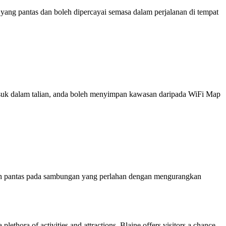
ng pantas dan boleh dipercayai semasa dalam perjalanan di tempat
 masuk dalam talian, anda boleh menyimpan kawasan daripada WiFi Map
ih pantas pada sambungan yang perlahan dengan mengurangkan
plethora of activities and attractions, Blaine offers visitors a chance