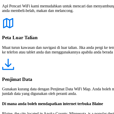
Apl Pencari WiFi kami memudahkan untuk mencari dan menyambung ke
anda membeli-belah, makan dan melancong.
Peta Luar Talian
Muat turun kawasan dan navigasi di luar talian. Jika anda pergi ke 
ke telefon atau tablet anda dan menggunakannya apabila anda berada di
Penjimat Data
Gunakan kurang data dengan Penjimat Data WiFi Map. Anda boleh m
jumlah data yang digunakan oleh peranti anda.
Di mana anda boleh mendapatkan internet terbuka Blaine
Blaine, the city located in Anoka County, Minnesota, is a popular destin